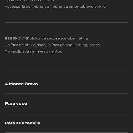
Ouvidoria:
0800 728 0053
Assessoria de imprensa imprensa@montebravo.com.br
B3
BSM
CVM
Política de segurança cibernética
Política de privacidade
Política de cookies
Segurança
Portabilidade de Investimentos
A Monte Bravo
Para você
Para sua família