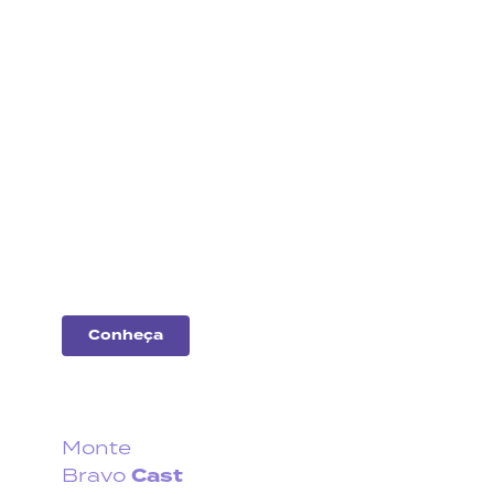
Análise
de
empresas
Entenda o desempenho
das principais
companhias do
mercado.
Conheça
Monte
Cast
Bravo