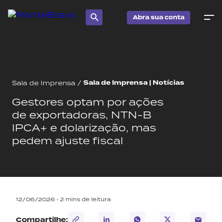
Abra sua conta
Sala de Imprensa | Notícias
Sala de Imprensa
/
Gestores optam por ações
de exportadoras, NTN-B
IPCA+ e dolarização, mas
pedem ajuste fiscal
12/06/2026 •
2
mins de leitura
Compartilhe: