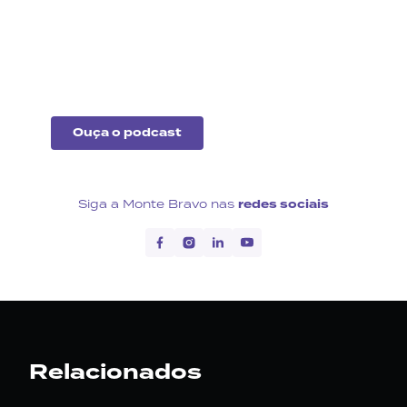
Fique por dentro do que
acontece no cenário
econômico no Brasil e no
exterior.
Ouça o podcast
Siga a Monte Bravo nas
redes sociais
Relacionados