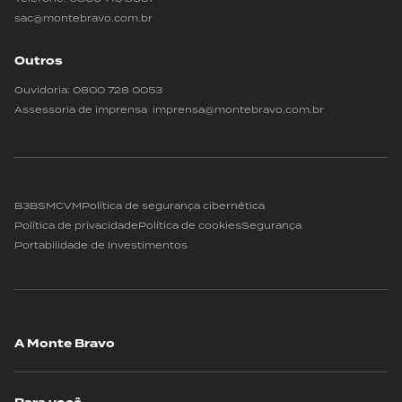
sac@montebravo.com.br
Outros
Ouvidoria:
0800 728 0053
Assessoria de imprensa imprensa@montebravo.com.br
B3
BSM
CVM
Política de segurança cibernética
Política de privacidade
Política de cookies
Segurança
Portabilidade de Investimentos
A Monte Bravo