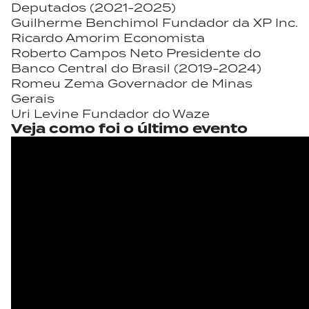
Deputados (2021-2025)
Guilherme Benchimol
Fundador da XP Inc.
Ricardo Amorim
Economista
Roberto Campos Neto
Presidente do
Banco Central do Brasil (2019-2024)
Romeu Zema
Governador de Minas
Gerais
Uri Levine
Fundador do Waze
Veja como foi
o último evento