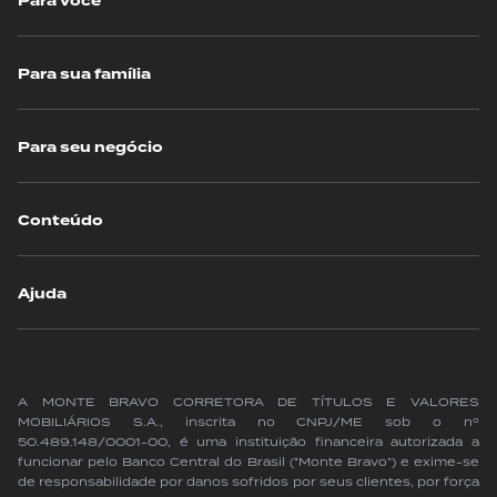
Para você
Para sua família
Para seu negócio
Conteúdo
Ajuda
A MONTE BRAVO CORRETORA DE TÍTULOS E VALORES
MOBILIÁRIOS S.A., inscrita no CNPJ/ME sob o nº
50.489.148/0001-00, é uma instituição financeira autorizada a
funcionar pelo Banco Central do Brasil (“Monte Bravo”) e exime-se
de responsabilidade por danos sofridos por seus clientes, por força