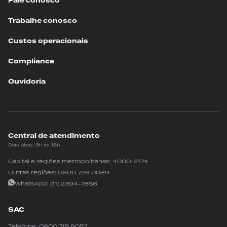
Fale conosco
Trabalhe conosco
Custos operacionais
Compliance
Ouvidoria
Central de atendimento
Dias úteis: 9h às 18h
Capital e regiões metropolitanas:
4000-2174
Outras regiões:
0800 728 0089
WhatsApp:
(11) 2394-7858
SAC
Telefone:
0800 715 8057