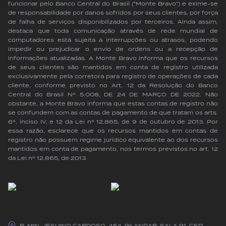
funcionar pelo Banco Central do Brasil (“Monte Bravo”) e exime-se
de responsabilidade por danos sofridos por seus clientes, por força
de falha de serviços disponibilizados por terceiros. Ainda assim,
destaca que toda comunicação através de rede mundial de
computadores está sujeita a interrupções ou atrasos, podendo
impedir ou prejudicar o envio de ordens ou a recepção de
informações atualizadas. A Monte Bravo informa que os recursos
de seus clientes são mantidos em conta de registro utilizada
exclusivamente pela corretora para registro de operações de cada
cliente, conforme previsto no Art. 12 da Resolução do Banco
Central do Brasil Nº 5.008, DE 24 DE MARÇO DE 2022. Não
obstante, a Monte Bravo informa que estas contas de registro não
se confundem com as contas de pagamento de que tratam os arts.
6º, inciso IV, e 12 da Lei nº 12.865, de 9 de outubro de 2013. Por
essa razão, esclarece que os recursos mantidos em contas de
registro não possuem regime jurídico equivalente ao dos recursos
mantidos em conta de pagamento, nos termos previstos no art. 12
da Lei nº 12.865, de 2013.
R. MIN. JESUINO CARDOSO, 454, 9º ANDAR, SALA 91 CEP