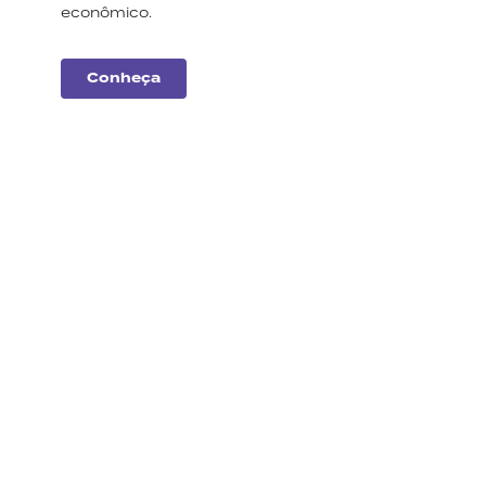
econômico.
Conheça
Carteiras
Monte Bravo
Conheça a nossa
seleção de ações e
fundos imobiliários para
este mês.