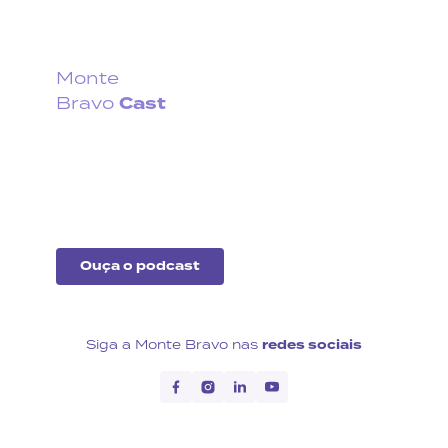
Monte
Cast
Bravo
Fique por dentro do que
acontece no cenário
econômico no Brasil e no
exterior.
Ouça o podcast
Siga a Monte Bravo nas
redes sociais