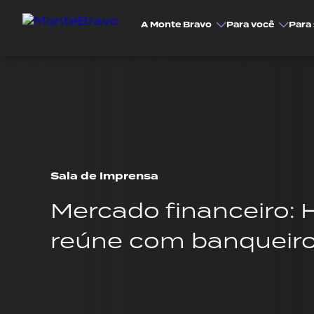
A Monte Bravo
Para você
Para 
Sala de Imprensa
Mercado financeiro:
reúne com banqueir