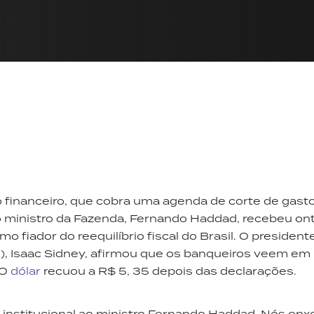
inanceiro, que cobra uma agenda de corte de gast
, o ministro da Fazenda, Fernando Haddad, recebeu o
o fiador do reequilíbrio fiscal do Brasil. O president
n), Isaac Sidney, afirmou que os banqueiros veem e
 O
dólar
recuou a R$ 5, 35 depois das declarações.
 institucional ao ministro Fernando Haddad. Nós en