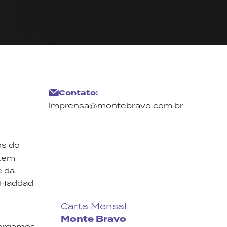
Contato:
imprensa@montebravo.com.br
os do
ntem
e da
m Haddad
Carta Mensal
Monte Bravo
xergamos