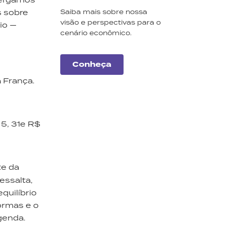
s sobre
Saiba mais sobre nossa
visão e perspectivas para o
io —
cenário econômico.
Conheça
 França.
5, 31e R$
te da
Carteiras
essalta,
Monte Bravo
quilíbrio
ormas e o
Conheça a nossa seleção
genda.
de ações e fundos