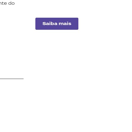
nte do
imobiliários para este mês.
Saiba mais
Análise
de
empresas
Entenda o desempenho
das principais companhias
do mercado.