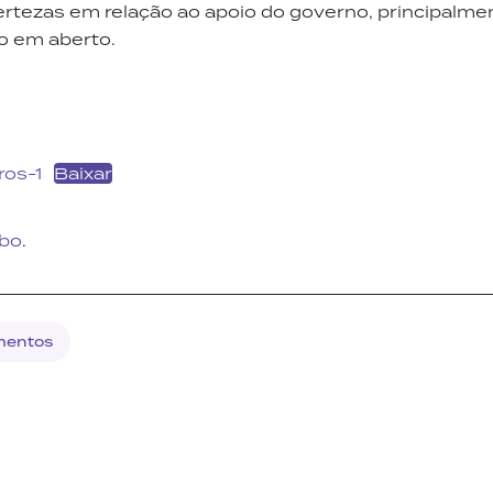
ertezas em relação ao apoio do governo, principalme
o em aberto.
os-1
Baixar
obo
.
mentos