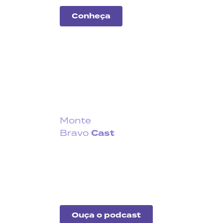
Conheça
Monte
Cast
Bravo
Fique por dentro do que
acontece no cenário
econômico no Brasil e no
exterior.
Ouça o podcast