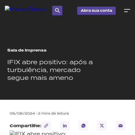
Abra sua conta
Sala de Imprensa
IFIX abre positivo: após a
turbulência, mercado
segue mais ameno
09/08/2024 •
2
mins de leitura
Compartilhe: