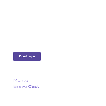
Análise
de
empresas
Entenda o desempenho
das principais
companhias do
mercado.
Conheça
Monte
Cast
Bravo
Fique por dentro do que
acontece no cenário
econômico no Brasil e no