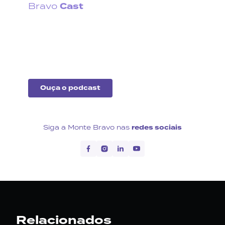
Cast
Bravo
Fique por dentro do que
acontece no cenário
econômico no Brasil e no
exterior.
Ouça o podcast
Siga a Monte Bravo nas
redes sociais
Relacionados