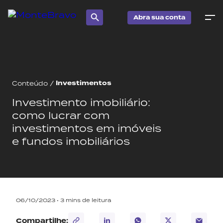
Abra sua conta
Investimentos
Conteúdo
/
Investimento imobiliário:
como lucrar com
investimentos em imóveis
e fundos imobiliários
06/10/2023 •
3
mins de leitura
Compartilhe: