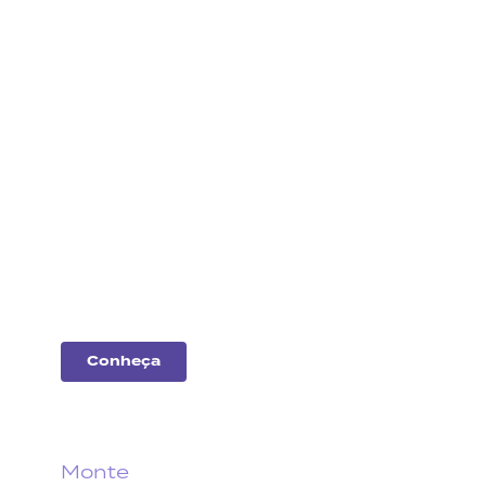
Análise
de
empresas
Entenda o desempenho
das principais
companhias do
mercado.
Conheça
Monte