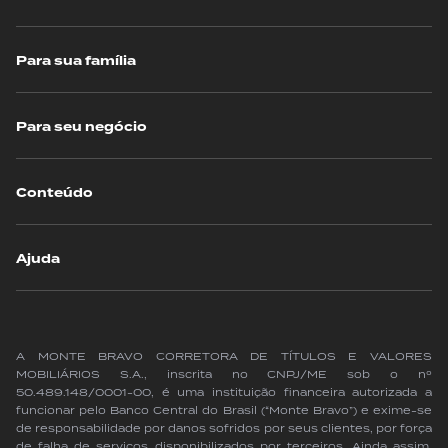
Para sua família
Para seu negócio
Conteúdo
Ajuda
A MONTE BRAVO CORRETORA DE TÍTULOS E VALORES
MOBILIÁRIOS S.A., inscrita no CNPJ/ME sob o nº
50.489.148/0001-00, é uma instituição financeira autorizada a
funcionar pelo Banco Central do Brasil (“Monte Bravo”) e exime-se
de responsabilidade por danos sofridos por seus clientes, por força
de falha de serviços disponibilizados por terceiros. Ainda assim,