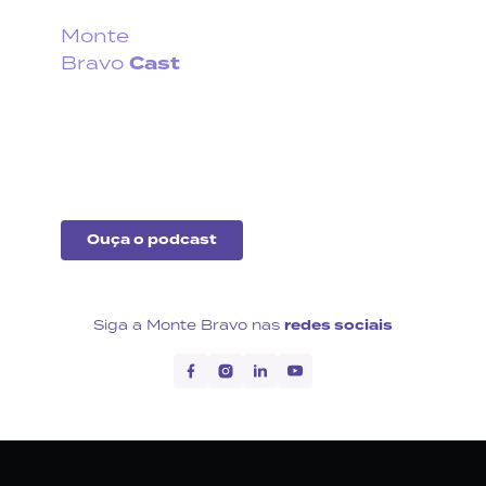
Monte
Cast
Bravo
Fique por dentro do que
acontece no cenário
econômico no Brasil e no
exterior.
Ouça o podcast
Siga a Monte Bravo nas
redes sociais