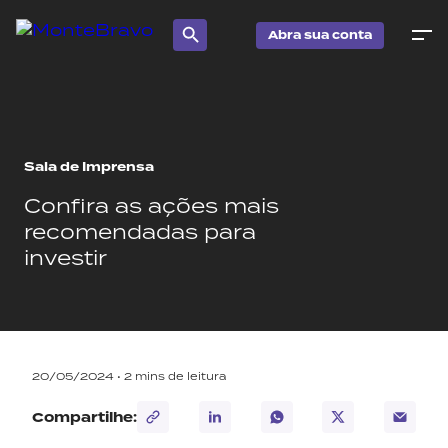
Abra sua conta
Sala de Imprensa
Confira as ações mais
recomendadas para
investir
20/05/2024 •
2
mins de leitura
Compartilhe: