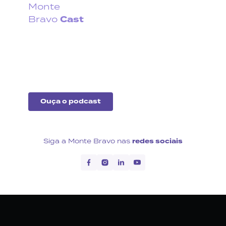
Monte
Cast
Bravo
Fique por dentro do que
acontece no cenário
econômico no Brasil e no
exterior.
Ouça o podcast
Siga a Monte Bravo nas
redes sociais