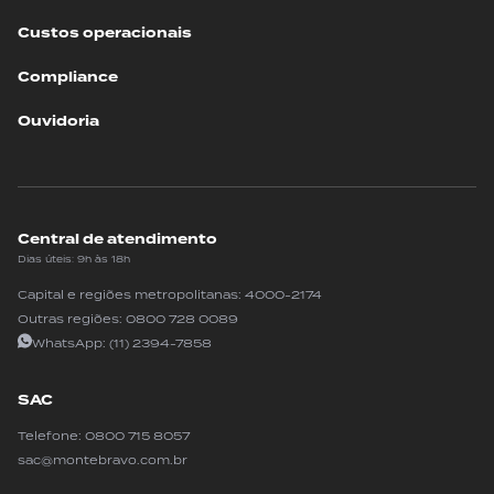
Custos operacionais
Compliance
Ouvidoria
Central de atendimento
Dias úteis: 9h às 18h
Capital e regiões metropolitanas:
4000-2174
Outras regiões:
0800 728 0089
WhatsApp:
(11) 2394-7858
SAC
Telefone:
0800 715 8057
sac@montebravo.com.br