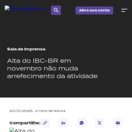
Abra sua conta
Sala de Imprensa
Alta do IBC-BR em
novembro não muda
arrefecimento da atividade
20/01/2025 •
2
mins de leitura
Compartilhe: