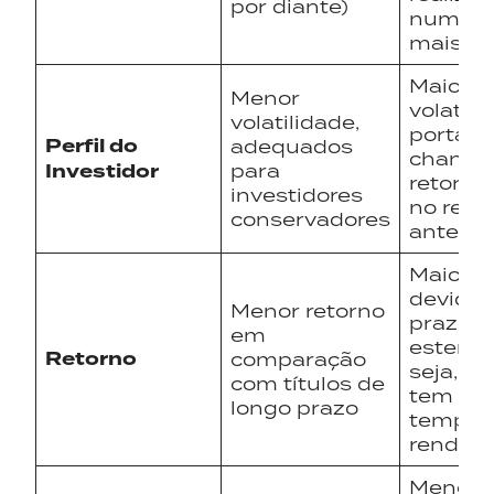
por diante)
num fu
mais di
Maior
Menor
volatili
volatilidade,
portant
Perfil do
adequados
chance
Investidor
para
retorno
investidores
no resg
conservadores
anteci
Maior r
devido 
Menor retorno
prazo
em
estendi
Retorno
comparação
seja, o 
com títulos de
tem ma
longo prazo
tempo 
render
Menor