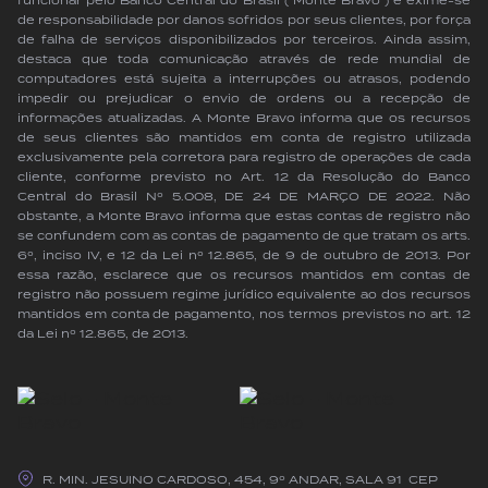
funcionar pelo Banco Central do Brasil (“Monte Bravo”) e exime-se
de responsabilidade por danos sofridos por seus clientes, por força
de falha de serviços disponibilizados por terceiros. Ainda assim,
destaca que toda comunicação através de rede mundial de
computadores está sujeita a interrupções ou atrasos, podendo
impedir ou prejudicar o envio de ordens ou a recepção de
informações atualizadas. A Monte Bravo informa que os recursos
de seus clientes são mantidos em conta de registro utilizada
exclusivamente pela corretora para registro de operações de cada
cliente, conforme previsto no Art. 12 da Resolução do Banco
Central do Brasil Nº 5.008, DE 24 DE MARÇO DE 2022. Não
obstante, a Monte Bravo informa que estas contas de registro não
se confundem com as contas de pagamento de que tratam os arts.
6º, inciso IV, e 12 da Lei nº 12.865, de 9 de outubro de 2013. Por
essa razão, esclarece que os recursos mantidos em contas de
registro não possuem regime jurídico equivalente ao dos recursos
mantidos em conta de pagamento, nos termos previstos no art. 12
da Lei nº 12.865, de 2013.
R. MIN. JESUINO CARDOSO, 454, 9º ANDAR, SALA 91 CEP