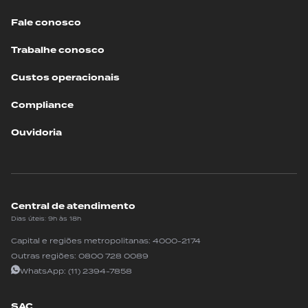
Fale conosco
Trabalhe conosco
Custos operacionais
Compliance
Ouvidoria
Central de atendimento
Dias úteis: 9h às 18h
Capital e regiões metropolitanas:
4000-2174
Outras regiões:
0800 728 0089
WhatsApp:
(11) 2394-7858
SAC