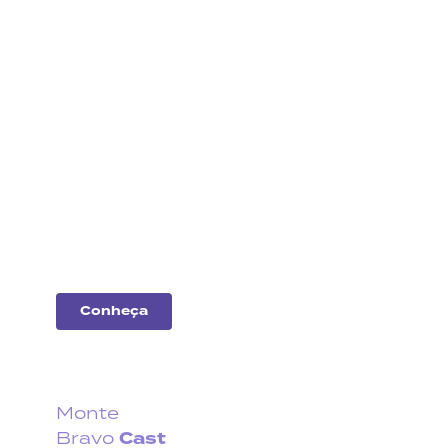
Análise
de
empresas
Entenda o desempenho
das principais
companhias do
mercado.
Conheça
Monte
Cast
Bravo