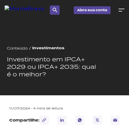
Abra sua conta
Investimentos
Conteúdo
/
Investimento em IPCA+
2029 ou IPCA+ 2035: qual
é o melhor?
11/07/2024 •
4
mins de leitura
Compartilhe: