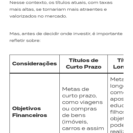
Nesse contexto, os títulos atuais, com taxas
mais altas, se tornariam mais atraentes e
valorizados no mercado.
Mas, antes de decidir onde investir, é importante
refletir sobre:
Títulos de
Títul
Considerações
Curto Prazo
Longo
Metas 
longo p
Metas de
como
curto prazo,
aposent
como viagens
educaç
Objetivos
ou compras
filhos o
Financeiros
de bens
objetiv
(imóveis,
podem 
carros e assim
realiza