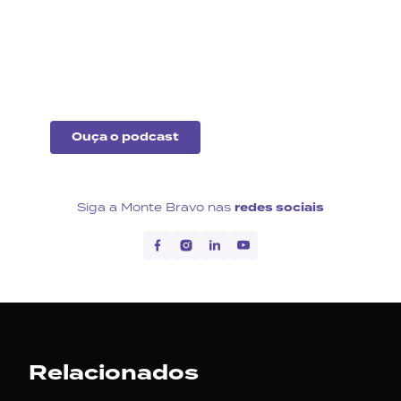
Fique por dentro do que
acontece no cenário
econômico no Brasil e no
exterior.
Ouça o podcast
Siga a Monte Bravo nas
redes sociais
Relacionados