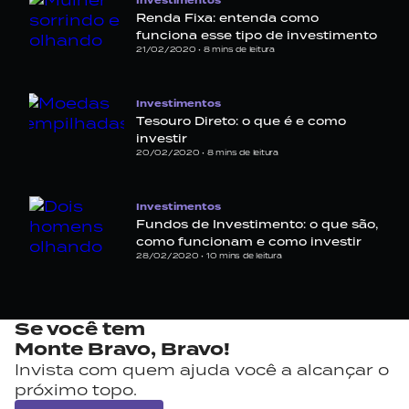
Investimentos
Renda Fixa: entenda como
funciona esse tipo de investimento
21/02/2020 •
8
mins de leitura
Investimentos
Tesouro Direto: o que é e como
investir
20/02/2020 •
8
mins de leitura
Investimentos
Fundos de Investimento: o que são,
como funcionam e como investir
28/02/2020 •
10
mins de leitura
Se você tem
Monte Bravo,
Bravo!
Invista com quem ajuda você a alcançar o
próximo topo.