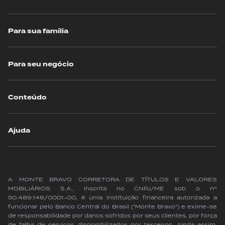
Para sua família
Para seu negócio
Conteúdo
Ajuda
A MONTE BRAVO CORRETORA DE TÍTULOS E VALORES
MOBILIÁRIOS S.A., inscrita no CNPJ/ME sob o nº
50.489.148/0001-00, é uma instituição financeira autorizada a
funcionar pelo Banco Central do Brasil (“Monte Bravo”) e exime-se
de responsabilidade por danos sofridos por seus clientes, por força
de falha de serviços disponibilizados por terceiros. Ainda assim,