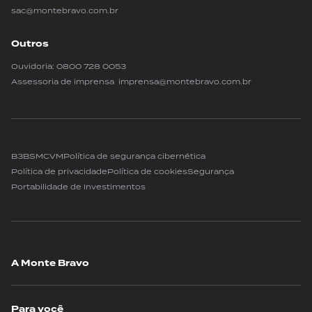
sac@montebravo.com.br
Outros
Ouvidoria:
0800 728 0053
Assessoria de imprensa imprensa@montebravo.com.br
B3
BSM
CVM
Política de segurança cibernética
Política de privacidade
Política de cookies
Segurança
Portabilidade de Investimentos
A Monte Bravo
Para você