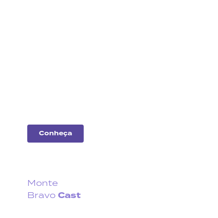
Análise
de
empresas
Entenda o desempenho
das principais
companhias do
mercado.
Conheça
Monte
Cast
Bravo
Fique por dentro do que