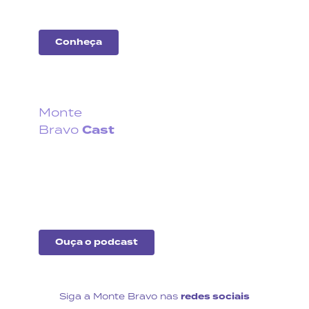
mercado.
Conheça
Monte
Cast
Bravo
Fique por dentro do que
acontece no cenário
econômico no Brasil e no
exterior.
Ouça o podcast
Siga a Monte Bravo nas
redes sociais