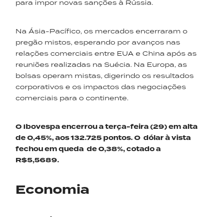
para impor novas sanções à Rússia.
Na Ásia-Pacífico, os mercados encerraram o
pregão mistos, esperando por avanços nas
relações comerciais entre EUA e China após as
reuniões realizadas na Suécia. Na Europa, as
bolsas operam mistas, digerindo os resultados
corporativos e os impactos das negociações
comerciais para o continente.
O Ibovespa encerrou a
terça-feira
(29)
em alta
de 0,45%, aos 132.725
pontos
.
O
dólar à vista
fech
ou
em queda de 0,38%, cotado a
R$5,5689.
Economia