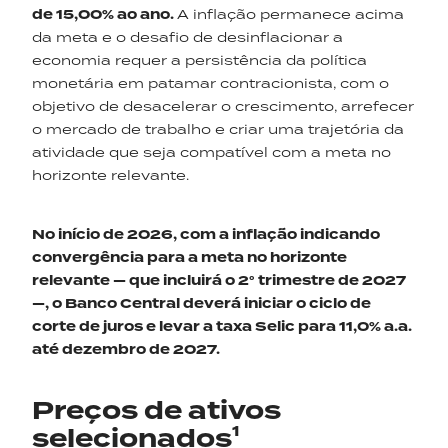
de
15,0
0
% a
o ano
.
A inflação permanece acima
da meta e o desafio de desinflacionar a
economia requer a persistência da política
monetária em patamar contracionista, com o
objetivo de desacelerar o crescimento, arrefecer
o mercado de trabalho e criar uma trajetória da
atividade que seja compatível com a meta no
horizonte relevante.
No início de 2026, com a inflação indicando
convergência para a meta no horizonte
relevante
—
que
incluirá o 2° trimestre de
2027
—,
o Banco Central deverá iniciar o ciclo de
corte de
juros
e
leva
r
a taxa Selic para 11,0% a.a.
até dezembro de 2027
.
Preços de ativos
selecionados¹