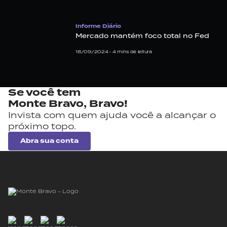
Informe Diário
Mercado mantém foco total no Fed
18/09/2024 •
4
mins de leitura
Se você tem
Monte Bravo,
Bravo!
Invista com quem ajuda você a alcançar o
próximo topo.
Abra sua conta