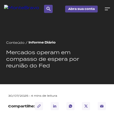
Abra sua conta
Informe Diário
Conteúdo
/
Mercados operam em
compasso de espera por
reunião do Fed
30/07/2025 •
4
mins de leitura
Compartilhe: