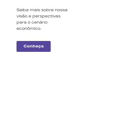
Saiba mais sobre nossa
visão e perspectivas
para o cenário
econômico.
Conheça
Carteiras
Monte Bravo
Conheça a nossa