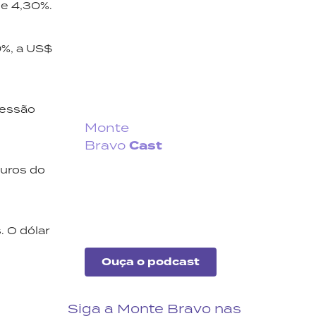
de 4,30%.
9%, a US$
sessão
Monte
Cast
Bravo
turos do
Fique por dentro do que
acontece no cenário
econômico no Brasil e no
exterior.
. O dólar
Ouça o podcast
Siga a Monte Bravo nas