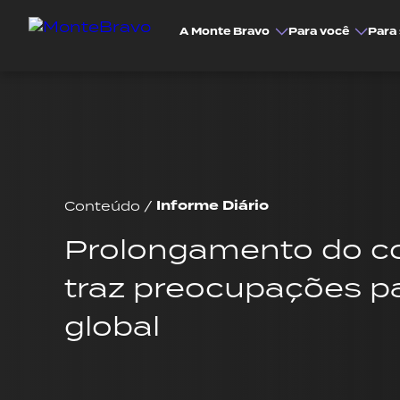
A Monte Bravo
Para você
Para 
Informe Diário
Conteúdo
/
Prolongamento do con
traz preocupações pa
global