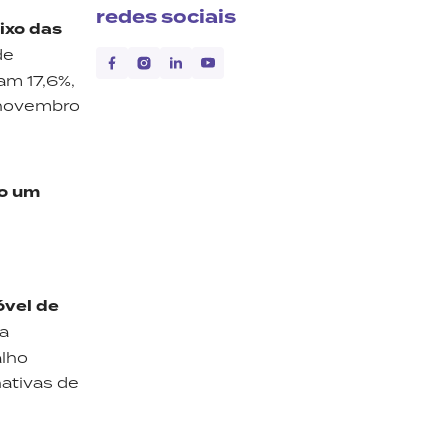
redes sociais
ixo das
de
am 17,6%,
 novembro
do um
óvel de
na
alho
ativas de