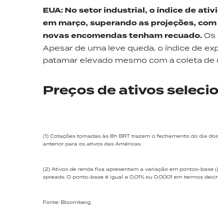
EUA: No setor industrial, o índice de at
em março, superando as projeções, com
novas encomendas tenham recuado.
Os 
Apesar de uma leve queda, o índice de e
patamar elevado mesmo com a coleta de da
Preços de ativos seleci
(1) Cotações tomadas às 8h BRT trazem o fechamento do dia dos a
anterior para os ativos das Américas.
(2) Ativos de renda fixa apresentam a variação em pontos-base (
spreads. O ponto-base é igual a 0,01% ou 0,0001 em termos 
Fonte: Bloomberg.