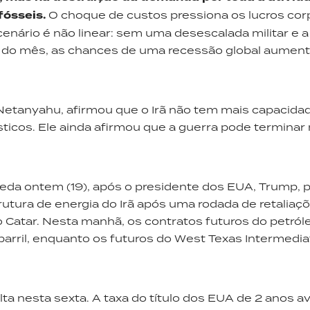
fósseis.
O choque de custos pressiona os lucros cor
cenário é não linear: sem uma desescalada militar e a
a do mês, as chances de uma recessão global aumen
 Netanyahu, afirmou que o Irã não tem mais capacida
sticos. Ele ainda afirmou que a guerra pode terminar
eda ontem (19), após o presidente dos EUA, Trump, p
trutura de energia do Irã após uma rodada de retaliaç
 Catar. Nesta manhã, os contratos futuros do petról
barril, enquanto os futuros do West Texas Intermedia
ta nesta sexta. A taxa do título dos EUA de 2 anos a