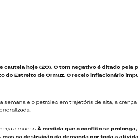
 cautela hoje (20). O tom negativo é ditado pela 
 do Estreito de Ormuz. O receio inflacionário imp
 semana e o petróleo em trajetória de alta, a crenç
eneralizada.
meça a mudar
. À medida que o conflito se prolonga,
, mas na destruição da demanda por toda a ativid