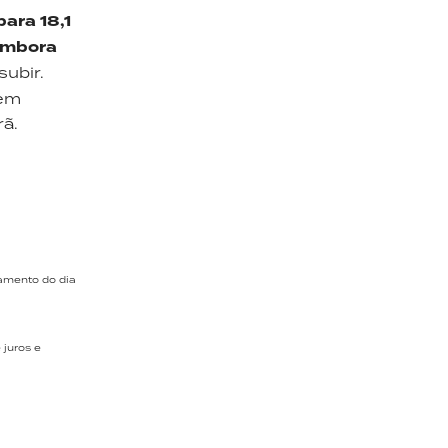
para 18,1
embora
subir.
 em
rã.
hamento do dia
 juros e