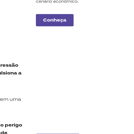
cenário econômico.
Conheça
pressão
ulsiona a
Carteiras
Monte Bravo
a em uma
Conheça a nossa seleção
de ações e fundos
imobiliários para este mês.
 o perigo
ade