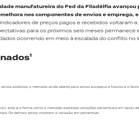
ividade manufatureira do Fed da Filadélfia avançou 
 melhora nos componentes de envios e emprego, 
indicadores de preços pagos e recebidos voltaram a 
xpectativas para os próximos seis meses permanece
dos ocorrendo em meio à escalada do conflito no I
onados¹
tivos asiáticos, o mercado ainda aberto para ativos europeus e futuros e o fec
p.b.), esta é a forma como o mercado expressa variações percentuais em taxas de
decimais. Os demais ativos mostram a variação em percentual.