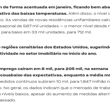
 de forma acentuada em janeiro, ficando bem aba
gativo das baixas temperaturas.
Além disso, o nível 
o. As vendas de novas residências unifamiliares caír
 sazonal de 587 mil unidades — o menor nível desde
para baixo em 33 mil unidades, para 712 mil.
 regiões censitárias dos Estados Unidos, sugerin
tividade no setor imobiliário no início do ano.
emprego caíram em 8 mil, para 205 mil, na semana
ficouabaixo das expectativas, enquanto a média m
edidos contínuos subiram 10 mil, para 1,847 milhão 
. No geral, os dados indicam que o mercado de trab
 níveis baixos, apesar do aumento de medidas altern
passado.