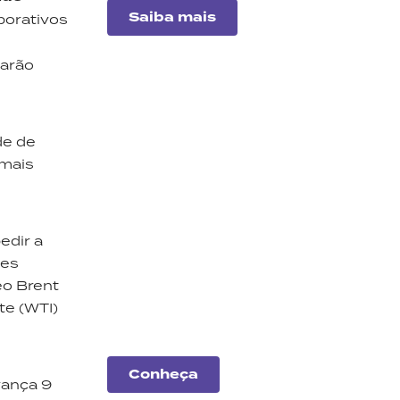
Saiba mais
porativos
tarão
de de
 mais
Análise
de
edir a
empresas
ões
Entenda o desempenho
eo Brent
das principais companhias
te (WTI)
do mercado.
Conheça
vança 9