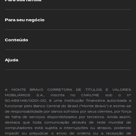
Para sua família
Para seu negócio
Conteúdo
Ajuda
A MONTE BRAVO CORRETORA DE TÍTULOS E VALORES
MOBILIÁRIOS S.A., inscrita no CNPJ/ME sob o nº
50.489.148/0001-00, é uma instituição financeira autorizada a
funcionar pelo Banco Central do Brasil (“Monte Bravo”) e exime-se
de responsabilidade por danos sofridos por seus clientes, por força
de falha de serviços disponibilizados por terceiros. Ainda assim,
destaca que toda comunicação através de rede mundial de
computadores está sujeita a interrupções ou atrasos, podendo
impedir ou prejudicar o envio de ordens ou a recepção de