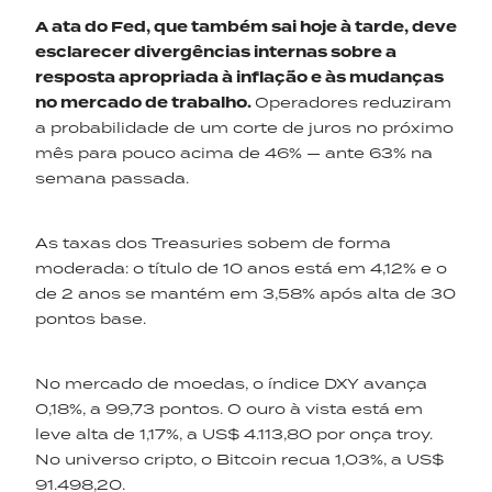
A ata do
Fed
,
que
também sai hoje à tarde, deve
esclarecer divergências internas sobre a
resposta apropriada à inflação e às mudanças
no mercado de trabalho.
Operadores reduziram
a probabilidade de um corte de juros no próximo
mês para pouco acima de 46% — ante 63% na
semana passada.
As taxas dos Treasuries sobem de forma
moderada: o título de 10 anos está em 4,12% e o
de 2 anos se mantém em 3,58% após alta de 30
pontos base.
No mercado de moedas, o índice DXY avança
0,18%, a 99,73 pontos. O ouro à vista está em
leve alta de 1,17%, a US$ 4.113,80 por onça troy.
No universo cripto, o Bitcoin recua 1,03%, a US$
91.498,20.