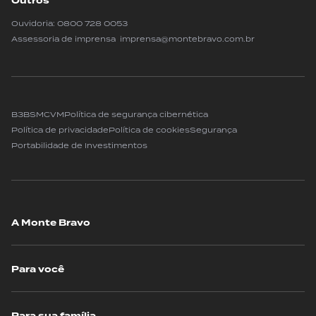
Outros
Ouvidoria:
0800 728 0053
Assessoria de imprensa imprensa@montebravo.com.br
B3
BSM
CVM
Política de segurança cibernética
Política de privacidade
Política de cookies
Segurança
Portabilidade de Investimentos
A Monte Bravo
Para você