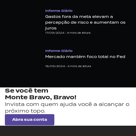
Informe Diário
Gastos fora da meta elevam a
percepção de risco e aumentam os
juros
17/09/2024 •
4
mins de leitura
Informe Diário
Mercado mantém foco total no Fed
18/09/2024 •
4
mins de leitura
Se você tem
Monte Bravo,
Bravo!
Invista com quem ajuda você a alcançar o
próximo topo.
Abra sua conta