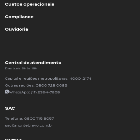
Custos operacionais
Compliance
Ouvidoria
Central de atendimento
Dias úteis: 9h às 18h
Capital e regiões metropolitanas:
4000-2174
Outras regiões:
0800 728 0089
WhatsApp:
(11) 2394-7858
SAC
Telefone:
0800 715 8057
sac@montebravo.com.br