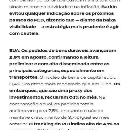
compensando parte dos custos mais altos. Com
sinais mistos na atividade e na inflação,
Barkin
evitou qualquer indicação sobre os próximos
passos do FED, dizendo
que
—
diante da baixa
visibilidade
—
a estratégia mais prudente é agir
com cautela.
EUA
:
Os pedidos de bens duráveis avançaram
2,9% em agosto, confirmando a leitura
preliminar e com alta disseminada entre as
principais categorias, especialmente em
transportes.
O núcleo de bens de capital subiu
0,4%, um ritmo mais moderado que em julho.
Os
embarques, que são uma proxy dos
investimentos, recuaram 0,1% no mês.
Na
comparação anual, os pedidos totais
aceleraram para 7,5%, enquanto o núcleo
manteve crescimento de 3,7%, igual ao mês
anterior.
O tracking do PIB indica alta de 4,1% na