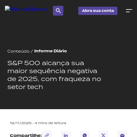
Abra sua conta
Informe Diário
Conteúdo
/
S&P 500 alcança sua
maior sequência negativa
de 2025, com fraqueza no
setor tech
19/11/2025 •
4
mins de leitura
Compartilhe: