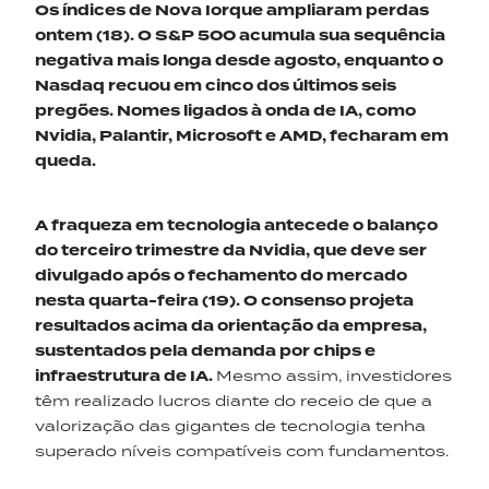
Os índices de Nova Iorque ampliaram perdas
ontem (18).
O
S&P 500
acumula
sua sequência
negativa mais longa desde
agosto
, enquanto
o
Nasdaq recuou em cinco dos últimos seis
pregões. Nomes ligados à onda de IA, como
Nvidia,
Palantir
, Microsoft e AMD, fecharam em
queda.
A fraqueza em tecnologia antecede o balanço
do terceiro trimestre da Nvidia,
que deve
ser
divulgado
após o fechamento do mercado
nesta quarta-feira (19)
.
O consenso projeta
resultados acima da orientação da empresa,
sustentados pela demanda por chips e
infraestrutura de IA.
Mesmo assim, investidores
têm realizado lucros diante do receio de que a
valorização das gigantes de tecnologia tenha
superado níveis compatíveis com fundamentos.