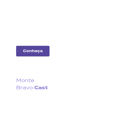
empresas
Entenda o desempenho
das principais
companhias do
mercado.
Conheça
Monte
Cast
Bravo
Fique por dentro do que
acontece no cenário
econômico no Brasil e no
exterior.