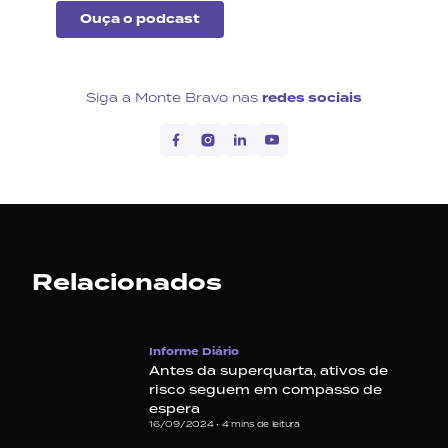
Ouça o podcast
Siga a Monte Bravo nas
redes sociais
Relacionados
Informe Diário
Antes da superquarta, ativos de
risco seguem em compasso de
espera
16/09/2024 •
4
mins de leitura