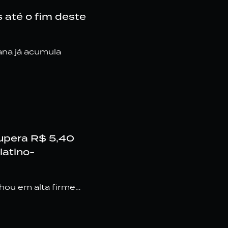
 até o fim deste
ana já acumula
upera R$ 5,40
latino-
chou em alta firme…