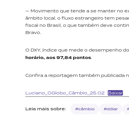
— Movimento que tende a se manter no ext
âmbito local, o fluxo estrangeiro tem pe
fiscal no Brasil, o que também deve cont
Bravo.
O DXY, índice que mede o desempenho do 
horário, aos 97,84 pontos
.
Confira a reportagem também publicada n
Luciano_OGlobo_Câmbio_25.02
Baixar
Leia mais sobre:
#câmbio
#dólar