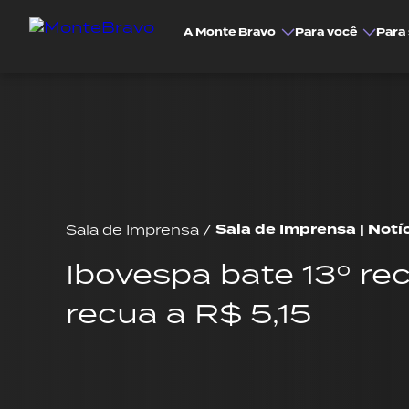
A Monte Bravo
Para você
Para 
Sala de Imprensa | Notí
Sala de Imprensa
/
Ibo­vespa bate 13º re
recua a R$ 5,15