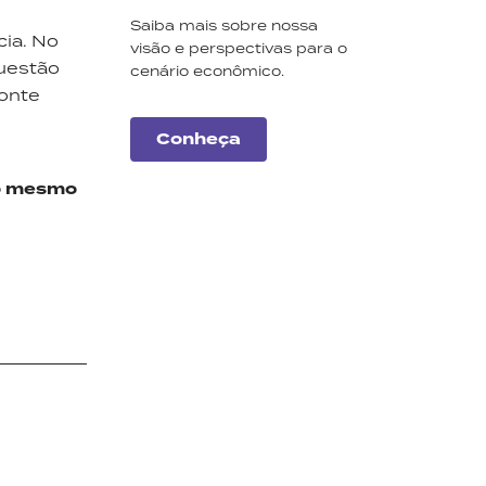
Saiba mais sobre nossa
cia. No
visão e perspectivas para o
questão
cenário econômico.
Monte
Conheça
no mesmo
Carteiras
Monte Bravo
Conheça a nossa seleção
de ações e fundos