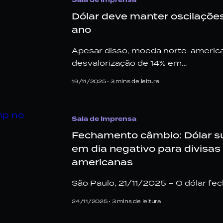
Dólar deve manter oscilações
ano
Apesar disso, moeda norte-americ
desvalorização de 14% em…
19/11/2025 •
3
mins de leitura
Sala de Imprensa
Fechamento câmbio: Dólar s
em dia negativo para divisas 
americanas
São Paulo, 21/11/2025 – O dólar fe
24/11/2025 •
3
mins de leitura