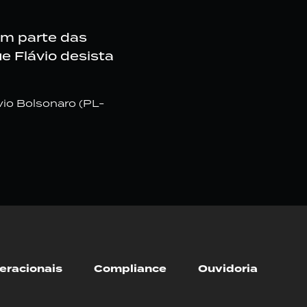
em parte das
e Flávio desista
vio Bolsonaro (PL-
eracionais
Compliance
Ouvidoria