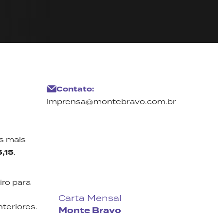
Contato:
imprensa@montebravo.com.br
s mais
5,15
.
iro para
Carta Mensal
teriores.
Monte Bravo