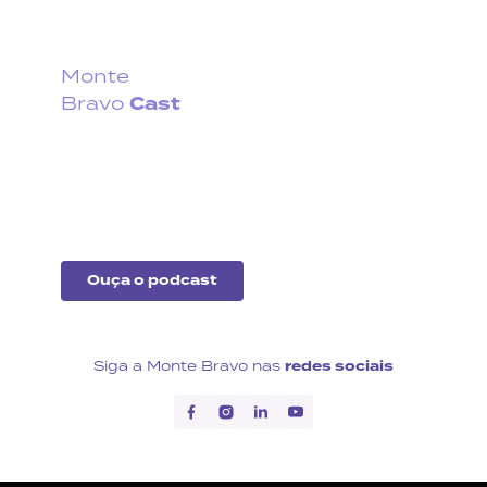
Monte
Cast
Bravo
Fique por dentro do que
acontece no cenário
econômico no Brasil e no
exterior.
Ouça o podcast
Siga a Monte Bravo nas
redes sociais