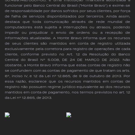
50.489.148/0001-00, é uma instituição financeira autorizada a
funcionar pelo Banco Central do Brasil (“Monte Bravo”) e exime-se
de responsabilidade por danos sofridos por seus clientes, por força
de falha de serviços disponibilizados por terceiros. Ainda assim,
destaca que toda comunicação através de rede mundial de
computadores está sujeita a interrupções ou atrasos, podendo
impedir ou prejudicar o envio de ordens ou a recepção de
informações atualizadas. A Monte Bravo informa que os recursos
de seus clientes são mantidos em conta de registro utilizada
exclusivamente pela corretora para registro de operações de cada
cliente, conforme previsto no Art. 12 da Resolução do Banco
Central do Brasil Nº 5.008, DE 24 DE MARÇO DE 2022. Não
obstante, a Monte Bravo informa que estas contas de registro não
se confundem com as contas de pagamento de que tratam os arts.
6º, inciso IV, e 12 da Lei nº 12.865, de 9 de outubro de 2013. Por
essa razão, esclarece que os recursos mantidos em contas de
registro não possuem regime jurídico equivalente ao dos recursos
mantidos em conta de pagamento, nos termos previstos no art. 12
da Lei nº 12.865, de 2013.