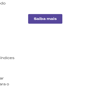
odo
imobiliários para este mês.
Saiba mais
 índices
Análise
de
ar
empresas
ara o
Entenda o desempenho
das principais companhias
do mercado.