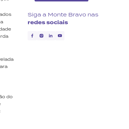
Siga a Monte Bravo nas
dados
redes sociais
ra
idade
orda
relada
ara
ião do
e
c