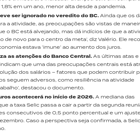
 1,8% em um ano, menor alta desde a pandemia.
ve ser ignorado no veredito do BC.
Ainda que os 
ra a atividade, as preocupações são vistas de manei
que o BC está alvejando, mas dá indícios de que a ativ
o de novo para o centro da meta’, diz Valério. Ele rec
economia estava ‘imune’ ao aumento dos juros.
iza as atenções do Banco Central.
As últimas atas e
indicam que uma das preocupações centrais está at
lução dos salários – fatores que podem contribuir p
ários seguem adversos, como resiliência na atividade
abalho’, destacou o documento.
ros acontecerá no início de 2026.
A mediana das
ue a taxa Selic passa a cair a partir da segunda reun
s consecutivos de 0,5 ponto percentual e um ajust
ezembro. Caso a perspectiva seja confirmada, a Seli
o.