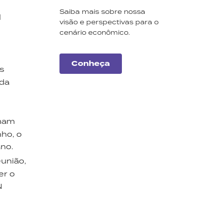
Saiba mais sobre nossa
l
visão e perspectivas para o
cenário econômico.
Conheça
s
 da
imam
nho, o
ano.
eunião,
er o
Carteiras
N
Monte Bravo
Conheça a nossa seleção
de ações e fundos