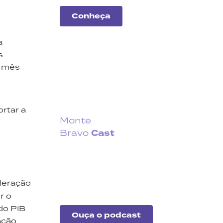
Conheça
a
s
o mês
ortar a
Monte
Cast
Bravo
Fique por dentro do que
acontece no cenário
econômico no Brasil e no
leração
exterior.
r o
do PIB
Ouça o podcast
ação