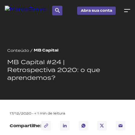
Abra sua conta
MB Capital
Conteúdo
/
MB Capital #24 |
Retrospectiva 2020: o que
aprendemos?
17/12/2020 •
< 1
min de leitura
Compartilhe: