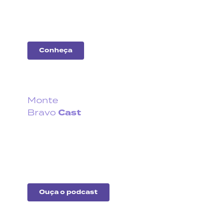
das principais
companhias do
mercado.
Conheça
Monte
Cast
Bravo
Fique por dentro do que
acontece no cenário
econômico no Brasil e no
exterior.
Ouça o podcast