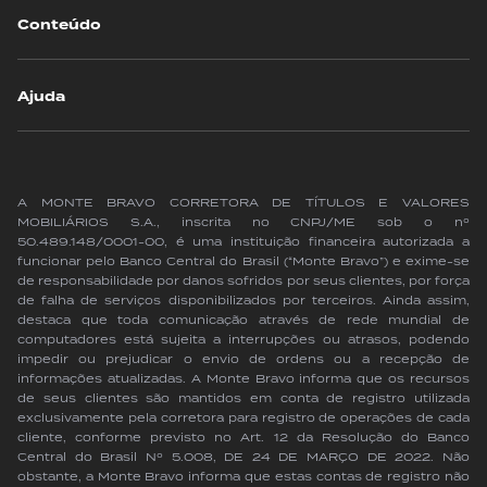
Conteúdo
Ajuda
A MONTE BRAVO CORRETORA DE TÍTULOS E VALORES
MOBILIÁRIOS S.A., inscrita no CNPJ/ME sob o nº
50.489.148/0001-00, é uma instituição financeira autorizada a
funcionar pelo Banco Central do Brasil (“Monte Bravo”) e exime-se
de responsabilidade por danos sofridos por seus clientes, por força
de falha de serviços disponibilizados por terceiros. Ainda assim,
destaca que toda comunicação através de rede mundial de
computadores está sujeita a interrupções ou atrasos, podendo
impedir ou prejudicar o envio de ordens ou a recepção de
informações atualizadas. A Monte Bravo informa que os recursos
de seus clientes são mantidos em conta de registro utilizada
exclusivamente pela corretora para registro de operações de cada
cliente, conforme previsto no Art. 12 da Resolução do Banco
Central do Brasil Nº 5.008, DE 24 DE MARÇO DE 2022. Não
obstante, a Monte Bravo informa que estas contas de registro não