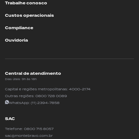
Trabalhe conosco
Custos operacionais
Compliance
Ouvidoria
Central de atendimento
Dias úteis: 9h às 18h
Capital e regiões metropolitanas:
4000-2174
Outras regiões:
0800 728 0089
WhatsApp:
(11) 2394-7858
SAC
Telefone:
0800 715 8057
sac@montebravo.com.br