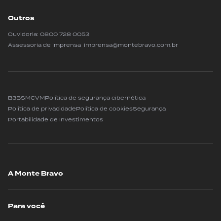
Outros
Ouvidoria:
0800 728 0053
Assessoria de imprensa imprensa@montebravo.com.br
B3
BSM
CVM
Política de segurança cibernética
Política de privacidade
Política de cookies
Segurança
Portabilidade de Investimentos
A Monte Bravo
Para você