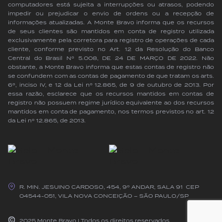
computadores está sujeita a interrupções ou atrasos, podendo
impedir ou prejudicar o envio de ordens ou a recepção de
informações atualizadas. A Monte Bravo informa que os recursos
de seus clientes são mantidos em conta de registro utilizada
exclusivamente pela corretora para registro de operações de cada
cliente, conforme previsto no Art. 12 da Resolução do Banco
Central do Brasil Nº 5.008, DE 24 DE MARÇO DE 2022. Não
obstante, a Monte Bravo informa que estas contas de registro não
se confundem com as contas de pagamento de que tratam os arts.
6º, inciso IV, e 12 da Lei nº 12.865, de 9 de outubro de 2013. Por
essa razão, esclarece que os recursos mantidos em contas de
registro não possuem regime jurídico equivalente ao dos recursos
mantidos em conta de pagamento, nos termos previstos no art. 12
da Lei nº 12.865, de 2013.
R. MIN. JESUINO CARDOSO, 454, 9º ANDAR, SALA 91 CEP
04544-051, VILA NOVA CONCEIÇÃO – SÃO PAULO/SP
2025 Monte Bravo | Todos os direitos reservados