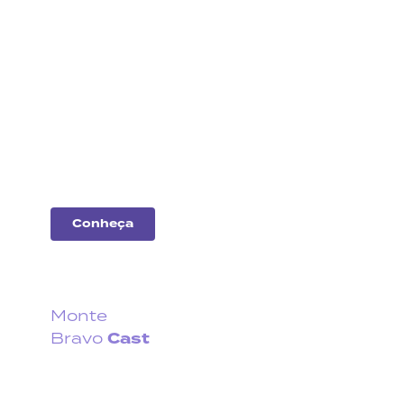
Análise
de
empresas
Entenda o desempenho
das principais
companhias do
mercado.
Conheça
Monte
Cast
Bravo
Fique por dentro do que
acontece no cenário