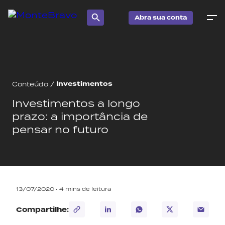
Abra sua conta
Investimentos
Conteúdo
/
Investimentos a longo
prazo: a importância de
pensar no futuro
13/07/2020 •
4
mins de leitura
Compartilhe: