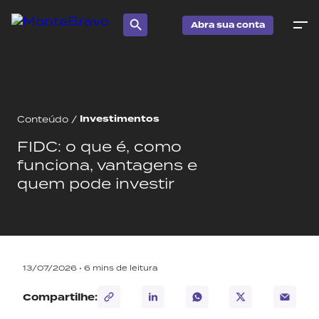
Abra sua conta
Investimentos
Conteúdo
/
FIDC: o que é, como
funciona, vantagens e
quem pode investir
13/07/2026 •
6
mins de leitura
Compartilhe: