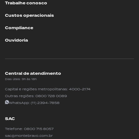
Trabalhe conosco
Custos operacionais
Compliance
Ouvidoria
Central de atendimento
Dias úteis: 9h às 18h
Capital e regiões metropolitanas:
4000-2174
Outras regiões:
0800 728 0089
WhatsApp:
(11) 2394-7858
SAC
Telefone:
0800 715 8057
sac@montebravo.com.br