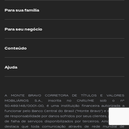
Para sua família
Para seu negócio
Conteúdo
Ajuda
A MONTE BRAVO CORRETORA DE TÍTULOS E VALORES
MOBILIÁRIOS S.A., inscrita no CNPJ/ME sob o nº
50.489.148/0001-00, é uma instituição financeira autorizada a
funcionar pelo Banco Central do Brasil (“Monte Bravo”) e exime-se
de responsabilidade por danos sofridos por seus clientes, por força
de falha de serviços disponibilizados por terceiros. Ainda assim,
destaca que toda comunicação através de rede mundial de