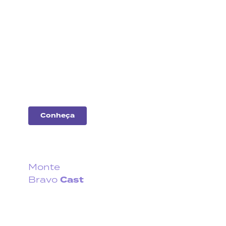
Análise
de
empresas
Entenda o desempenho
das principais
companhias do
mercado.
Conheça
Monte
Cast
Bravo
Fique por dentro do que
acontece no cenário
econômico no Brasil e no