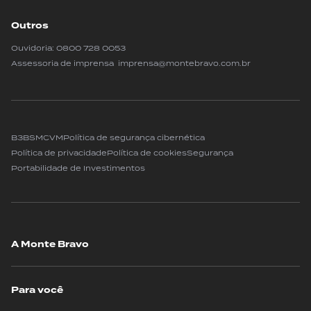
Outros
Ouvidoria:
0800 728 0053
Assessoria de imprensa imprensa@montebravo.com.br
B3
BSM
CVM
Política de segurança cibernética
Política de privacidade
Política de cookies
Segurança
Portabilidade de Investimentos
A Monte Bravo
Para você