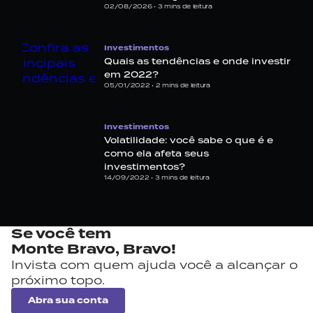
02/08/2026 •
3
mins de leitura
Investimentos
Quais as tendências e onde investir
em 2022?
05/01/2022 •
2
mins de leitura
Investimentos
Volatilidade: você sabe o que é e
como ela afeta seus
investimentos?
14/09/2022 •
3
mins de leitura
Se você tem
Monte Bravo,
Bravo!
Invista com quem ajuda você a alcançar o
próximo topo.
Abra sua conta