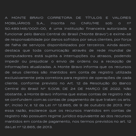
A MONTE BRAVO CORRETORA DE TÍTULOS E VALORES
MOBILIÁRIOS S.A., inscrita no CNPJ/ME sob o nº
50.489.148/0001-00, é uma instituição financeira autorizada a
funcionar pelo Banco Central do Brasil (“Monte Bravo”) e exime-se
de responsabilidade por danos sofridos por seus clientes, por força
de falha de serviços disponibilizados por terceiros. Ainda assim,
destaca que toda comunicação através de rede mundial de
computadores está sujeita a interrupções ou atrasos, podendo
impedir ou prejudicar o envio de ordens ou a recepção de
informações atualizadas. A Monte Bravo informa que os recursos
de seus clientes são mantidos em conta de registro utilizada
exclusivamente pela corretora para registro de operações de cada
cliente, conforme previsto no Art. 12 da Resolução do Banco
Central do Brasil Nº 5.008, DE 24 DE MARÇO DE 2022. Não
obstante, a Monte Bravo informa que estas contas de registro não
se confundem com as contas de pagamento de que tratam os arts.
6º, inciso IV, e 12 da Lei nº 12.865, de 9 de outubro de 2013. Por
essa razão, esclarece que os recursos mantidos em contas de
registro não possuem regime jurídico equivalente ao dos recursos
mantidos em conta de pagamento, nos termos previstos no art. 12
da Lei nº 12.865, de 2013.