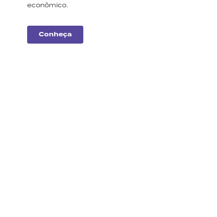
econômico.
Conheça
Carteiras
Monte Bravo
Conheça a nossa
seleção de ações e
fundos imobiliários para
este mês.