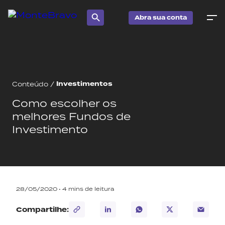
Abra sua conta
Investimentos
Conteúdo
/
Como escolher os
melhores Fundos de
Investimento
28/05/2020 •
4
mins de leitura
Compartilhe: