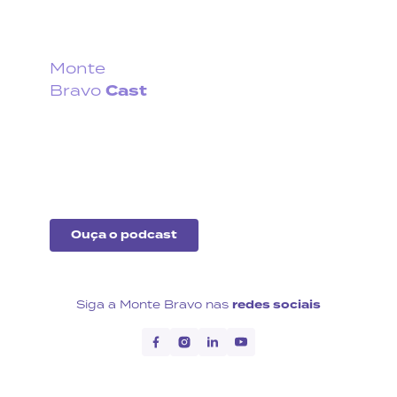
Monte
Cast
Bravo
Fique por dentro do que
acontece no cenário
econômico no Brasil e no
exterior.
Ouça o podcast
Siga a Monte Bravo nas
redes sociais