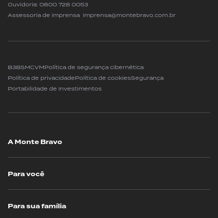
Ouvidoria:
0800 728 0053
Assessoria de imprensa imprensa@montebravo.com.br
B3
BSM
CVM
Política de segurança cibernética
Política de privacidade
Política de cookies
Segurança
Portabilidade de Investimentos
A Monte Bravo
Para você
Para sua família