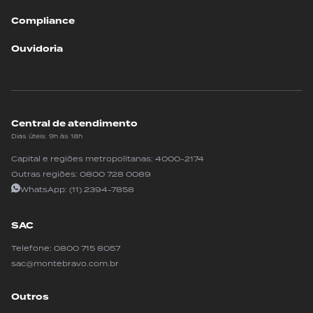
Compliance
Ouvidoria
Central de atendimento
Dias úteis: 9h às 18h
Capital e regiões metropolitanas:
4000-2174
Outras regiões:
0800 728 0089
WhatsApp:
(11) 2394-7858
SAC
Telefone:
0800 715 8057
sac@montebravo.com.br
Outros