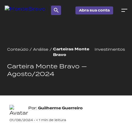
Abra sua conta
Carteiras Monte
Conteúdo
/
Análise
/
Investimentos
Bravo
Carteira Monte Bravo —
Agosto/2024
Por:
Guilherme Guerreiro
01/08/2024 •
< 1
min de leitura