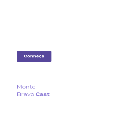
Análise
de
empresas
Entenda o desempenho
das principais
companhias do
mercado.
Conheça
Monte
Cast
Bravo
Fique por dentro do que
acontece no cenário
econômico no Brasil e no
exterior.