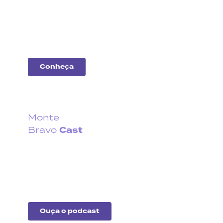
Entenda o desempenho
das principais
companhias do
mercado.
Conheça
Monte
Cast
Bravo
Fique por dentro do que
acontece no cenário
econômico no Brasil e no
exterior.
Ouça o podcast