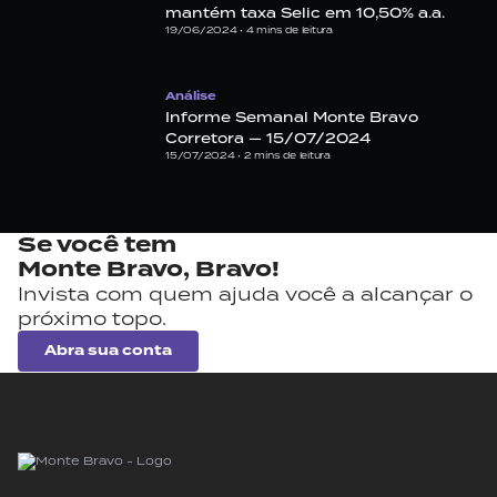
mantém taxa Selic em 10,50% a.a.
19/06/2024 •
4
mins de leitura
Análise
Informe Semanal Monte Bravo
Corretora — 15/07/2024
15/07/2024 •
2
mins de leitura
Se você tem
Monte Bravo,
Bravo!
Invista com quem ajuda você a alcançar o
próximo topo.
Abra sua conta