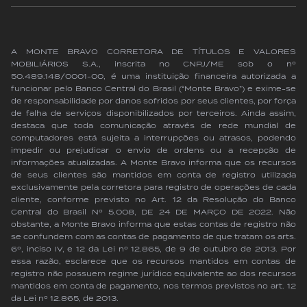
A MONTE BRAVO CORRETORA DE TÍTULOS E VALORES
MOBILIÁRIOS S.A., inscrita no CNPJ/ME sob o nº
50.489.148/0001-00, é uma instituição financeira autorizada a
funcionar pelo Banco Central do Brasil (“Monte Bravo”) e exime-se
de responsabilidade por danos sofridos por seus clientes, por força
de falha de serviços disponibilizados por terceiros. Ainda assim,
destaca que toda comunicação através de rede mundial de
computadores está sujeita a interrupções ou atrasos, podendo
impedir ou prejudicar o envio de ordens ou a recepção de
informações atualizadas. A Monte Bravo informa que os recursos
de seus clientes são mantidos em conta de registro utilizada
exclusivamente pela corretora para registro de operações de cada
cliente, conforme previsto no Art. 12 da Resolução do Banco
Central do Brasil Nº 5.008, DE 24 DE MARÇO DE 2022. Não
obstante, a Monte Bravo informa que estas contas de registro não
se confundem com as contas de pagamento de que tratam os arts.
6º, inciso IV, e 12 da Lei nº 12.865, de 9 de outubro de 2013. Por
essa razão, esclarece que os recursos mantidos em contas de
registro não possuem regime jurídico equivalente ao dos recursos
mantidos em conta de pagamento, nos termos previstos no art. 12
da Lei nº 12.865, de 2013.