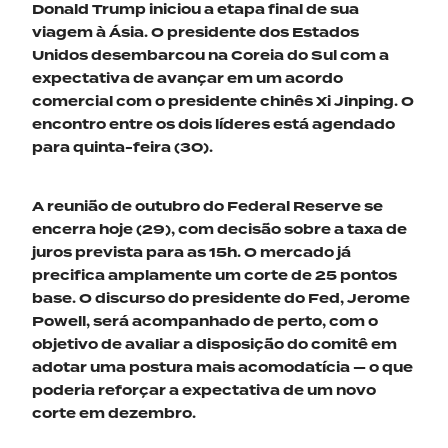
Donald Trump
iniciou a etapa final de sua
viagem à
Ásia
.
O presidente dos Estados
Unidos
desembarc
ou
na Coreia do Sul com a
expectativa de avançar em um acordo
comercial com o presidente chinês Xi Jinping. O
encontro entre os dois líderes está agendado
para
quinta-feira
(30)
.
A reunião de outubro do Federal Reserve se
encerra
hoje
(29)
,
com decisão sobre a taxa de
juros prevista para as 15h. O mercado já
precifica amplamente um corte de 25
pontos
base
. O discurso do presidente do
Fed
, Jerome
Powell, será acompanhado de perto, com o
objetivo de avaliar a disposição do comitê em
adotar uma postura mais
acomodatícia
—
o que
poderia reforçar a expectativa de um novo
corte em dezembro.