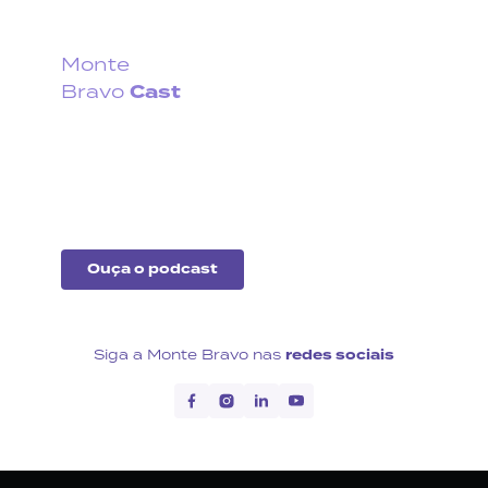
Monte
Cast
Bravo
Fique por dentro do que
acontece no cenário
econômico no Brasil e no
exterior.
Ouça o podcast
Siga a Monte Bravo nas
redes sociais