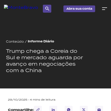
Abra sua conta
Informe Diário
Conteúdo
/
Trump chega a Coreia do
Sul e mercado aguarda por
avanço em negociações
com a China
29/10/2025 •
4
mins de leitura
Compartilhe: