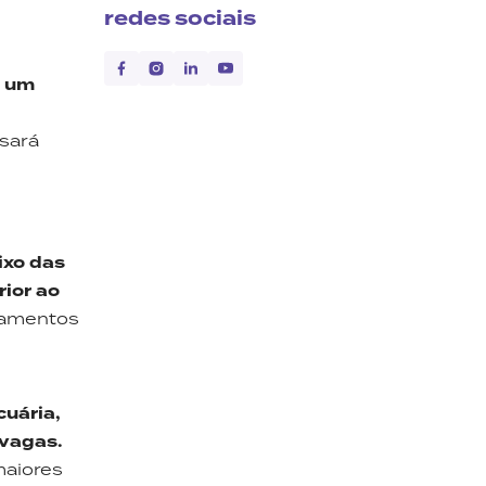
redes sociais
e um
isará
ixo das
rior ao
gamentos
cuária,
 vagas.
maiores