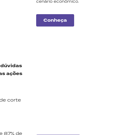
cenário econômico.
Conheça
 dúvidas
as ações
Carteiras
Monte Bravo
de corte
Conheça a nossa seleção
de ações e fundos
imobiliários para este mês.
de 87% de