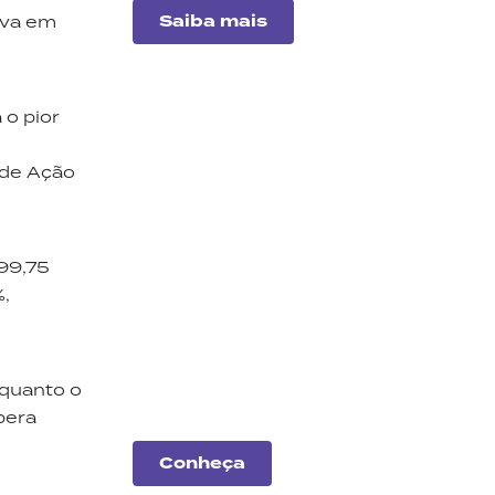
Saiba mais
ava em
 o pior
 de Ação
 99,75
Análise
de
%,
empresas
Entenda o desempenho
das principais companhias
nquanto o
do mercado.
pera
Conheça