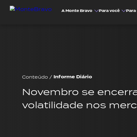
A Monte Bravo
Para você
Para 
Informe Diário
Conteúdo
/
Novembro se encerr
volatilidade nos mer