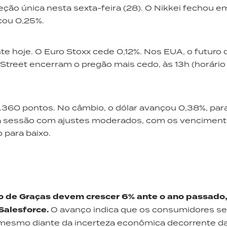
ão única nesta sexta-feira (28). O Nikkei fechou em
çou 0,25%.
e hoje. O Euro Stoxx cede 0,12%. Nos EUA, o futuro
 Street encerram o pregão mais cedo, às 13h (horári
8.360 pontos. No câmbio, o dólar avançou 0,38%, par
u a sessão com ajustes moderados, com os venciment
 para baixo.
ão de Graças devem crescer 6% ante o ano passado
Salesforce
.
O avanço indica que os consumidores 
mesmo diante da incerteza econômica decorrente das