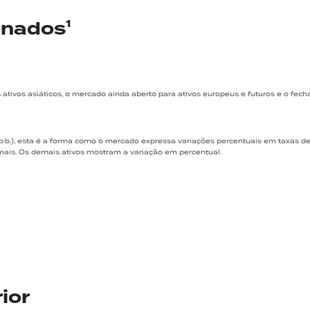
onados¹
tivos asiáticos, o mercado ainda aberto para ativos europeus e futuros e o fec
p.b.), esta é a forma como o mercado expressa variações percentuais em taxas de
decimais. Os demais ativos mostram a variação em percentual.
ior