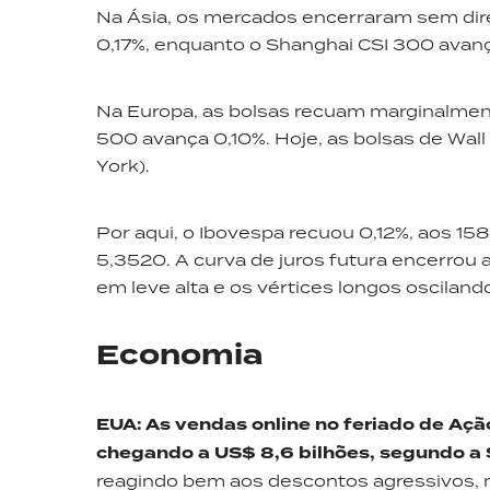
Na Ásia, os mercados encerraram sem direç
0,17%, enquanto o Shanghai CSI 300 avan
Na Europa, as bolsas recuam marginalment
500 avança 0,10%. Hoje, as bolsas de Wall
York).
Por aqui, o Ibovespa recuou 0,12%, aos 15
5,3520. A curva de juros futura encerro
em leve alta e os vértices longos oscilando
Economia
EUA
:
As vendas online no feriado de Aç
chegando a US$ 8,6 bilhões, segundo a
reagindo bem aos descontos agressivos, 