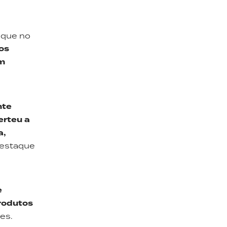
 que no
os
am
nte
erteu a
a,
destaque
e
rodutos
es.