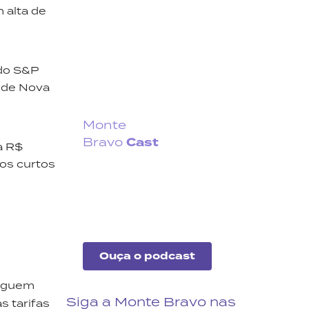
 alta de
 do S&P
o de Nova
Monte
Cast
Bravo
a R$
os curtos
Fique por dentro do que
acontece no cenário
econômico no Brasil e no
exterior.
Ouça o podcast
,
seguem
Siga a Monte Bravo nas
 tarifas