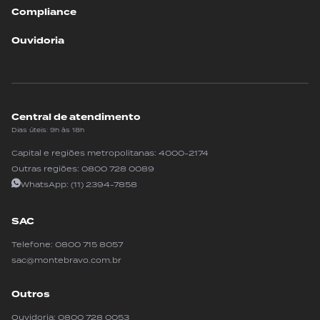
Compliance
Ouvidoria
Central de atendimento
Dias úteis: 9h às 18h
Capital e regiões metropolitanas:
4000-2174
Outras regiões:
0800 728 0089
WhatsApp:
(11) 2394-7858
SAC
Telefone:
0800 715 8057
sac@montebravo.com.br
Outros
Ouvidoria:
0800 728 0053