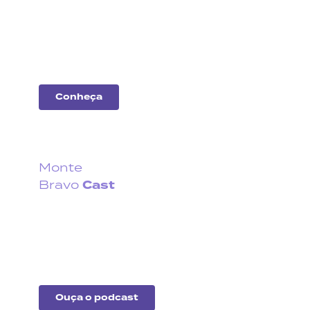
Entenda o desempenho
das principais
companhias do
mercado.
Conheça
Monte
Cast
Bravo
Fique por dentro do que
acontece no cenário
econômico no Brasil e no
exterior.
Ouça o podcast