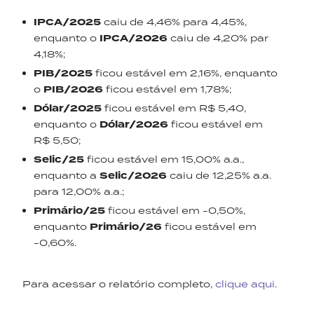
IPCA/2025
caiu de 4,46% para 4,45%,
enquanto o
IPCA/2026
caiu de 4,20% par
4,18%;
PIB/2025
ficou estável em 2,16%, enquanto
o
PIB/2026
ficou estável em 1,78%;
Dólar/2025
ficou estável em R$ 5,40,
enquanto o
Dólar/2026
ficou estável em
R$ 5,50;
Selic/25
ficou estável em 15,00% a.a.,
enquanto a
Selic/2026
caiu de 12,25% a.a.
para 12,00% a.a.;
Primário/25
ficou estável em -0,50%,
enquanto
Primário/26
ficou estável em
-0,60%.
Para acessar o relatório completo,
clique aqui
.