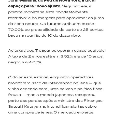
John
Williams
,
do
Fed
de
Nova York,
indicar
espaço para “novo
ajuste.
Segundo ele, a
política monetária está “modestamente
restritiva” e há margem para aproximar os juros
da zona neutra. Os futuros atribuem quase
70,00% de probabilidade de corte de 25 pontos
base na reunião de 10 de dezembro.
As taxas dos Treasuries operam quase estáveis.
A taxa de 2 anos está em 3,52% e a de 10 anos
negocia a 4,06%.
O dólar está estável, enquanto operadores
monitoram risco de intervenção no iene — que
vinha cedendo com juros baixos e política fiscal
frouxa — mas a moeda japonesa recuperou
parte das perdas após a ministra das Finanças,
Satsuki Katayama, intensificar alertas sobre
uma compra de ienes. O mercado enxerga