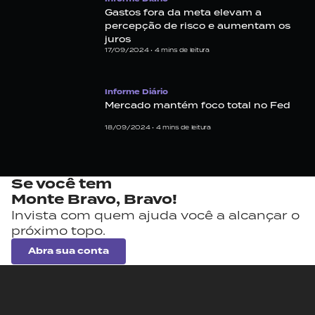
Gastos fora da meta elevam a
percepção de risco e aumentam os
juros
17/09/2024 •
4
mins de leitura
Informe Diário
Mercado mantém foco total no Fed
18/09/2024 •
4
mins de leitura
Se você tem
Monte Bravo,
Bravo!
Invista com quem ajuda você a alcançar o
próximo topo.
Abra sua conta