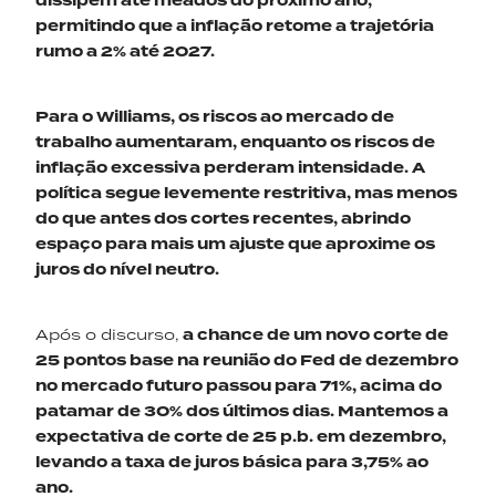
dissipem até meados do próximo ano,
permitindo que a inflação retome a trajetória
rumo a 2% até 2027.
Para o Williams, os riscos ao mercado de
trabalho aumentaram, enquanto os riscos de
inflação excessiva perderam intensidade. A
política segue levemente restritiva, mas menos
do que antes dos cortes recentes, abrindo
espaço para mais um ajuste que aproxime os
juros do nível neutro.
Após o discurso,
a chance de um novo corte de
25 pontos base na reunião do
F
ed
de dezembro
no mercado futuro passou para 71
%
, acima d
o
patamar de 30% dos últimos dias. Mantemos a
expectativa de corte de 25
p.b
.
em
dezembro,
levando a taxa de juros básica para 3,75%
a
o
ano.