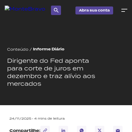
Abra sua conta
Informe Diário
Conteúdo
/
Dirigente do Fed aponta
para corte de juros em
dezembro e traz alívio aos
mercados
24/11/2025 •
4
mins de leitura
Compartilhe: