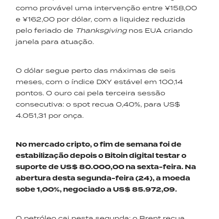
como provável uma intervenção entre ¥158,00
e ¥162,00 por dólar, com a liquidez reduzida
pelo feriado de
Thanksgiving
nos EUA criando
janela para atuação.
O dólar segue perto das máximas de seis
meses, com o índice DXY estável em 100,14
pontos. O ouro cai pela terceira sessão
consecutiva: o spot recua 0,40%, para US$
4.051,31 por onça.
No mercado cripto, o fim de semana foi de
estabilização depois
o
Bitoin
digital
testar o
suporte de US$ 80.000,00 na
sexta-feira
.
N
a
abertura
desta segunda-feira (24)
,
a moeda
sobe 1,00%, negociado a US$ 85.972,09.
O petróleo cai nesta segunda: o Brent recua