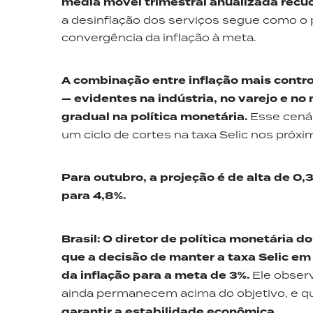
média móvel trimestral anualizada rec
a desinflação dos serviços segue como o p
convergência da inflação à meta.
A combinação entre inflação mais contr
— evidentes na indústria, no varejo e n
gradual na política monetária.
Esse cenár
um ciclo de cortes na taxa Selic nos próx
Para outubro, a projeção é de alta de 0
para 4,8%.
Brasil
:
O diretor de política monetária do
que a decisão de manter a taxa Selic e
da inflação para a meta de 3%.
Ele obser
ainda permanecem acima do objetivo, e 
garantir a estabilidade econômica.