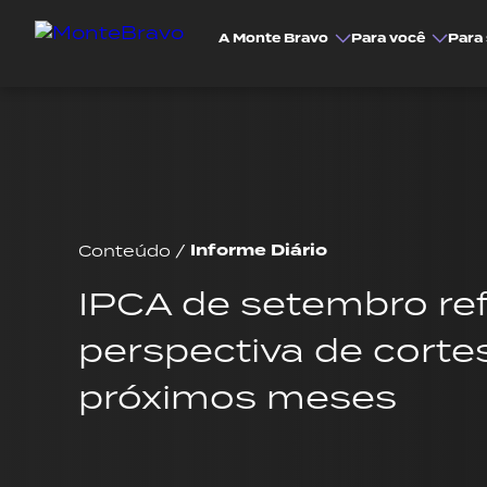
A Monte Bravo
Para você
Para 
Informe Diário
Conteúdo
/
IPCA de setembro re
perspectiva de cortes
próximos meses