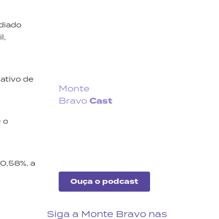
diado
l,
ativo de
Monte
Cast
Bravo
Fique por dentro do que
 o
acontece no cenário
econômico no Brasil e no
exterior.
 0,58%, a
Ouça o podcast
Siga a Monte Bravo nas