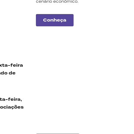
cenário econômico.
Conheça
xta-feira
ando
d
e
Carteiras
Monte Bravo
a-feira,
gociações
Conheça a nossa seleção
de ações e fundos
imobiliários para este mês.