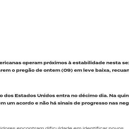
ericanas operam próximos à estabilidade nesta
se
arem o pregão
de ontem (09)
em leve baixa, recu
 dos Estados Unidos entra no décimo dia. Na quint
m um acordo e não há sinais de progresso nas ne
tidores encontram dificuldade em identificar novos