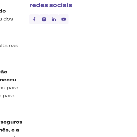
redes sociais
 do
a dos
lta nas
ção
aneceu
ou para
o para
 seguros
ês, e a