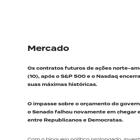
Mercado
Os contratos futuros de ações norte-am
(10)
,
após o S&P 500 e o Nasdaq encerr
suas
máximas históricas.
O impasse sobre o orçamento do governo
o Senado falhou novamente em chegar e
entre
R
epublicanos
e
D
emocratas
.
Com o bloqueio político prolongado, inves