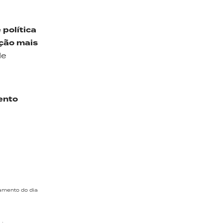
política
ação mais
de
ento
hamento do dia