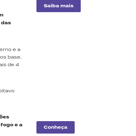
Saiba mais
am
 das
erno e a
tos base,
ais de 4
Análise
de
empresas
oitavo
Entenda o desempenho
das principais companhias
do mercado.
sões
-fogo e a
Conheça