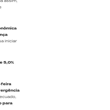
a assim,
e
conômica
ança
a iniciar
de 5,0%
-feira
vergência
recuado,
o para