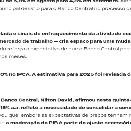
uou de 5,8% em agosto para 4,8% em setembro.
Aind
rincipal desafio para o Banco Central no processo d
olada e sinais de enfraquecimento da atividade e
o mercado de trabalho — cria espaço para uma mud
io reforça a expectativa de que o Banco Central poss
imos meses.
,30% no
IPCA
. A
estimativa para 2025 foi revisada 
 Banco Central, Nilton David, afirmou nesta quinta
m 15%
a.a.
reflete
a necessidade de consolidar a con
vou que, embora as expectativas de preços tenham 
que
a moderação do PIB é parte do ajuste necessári