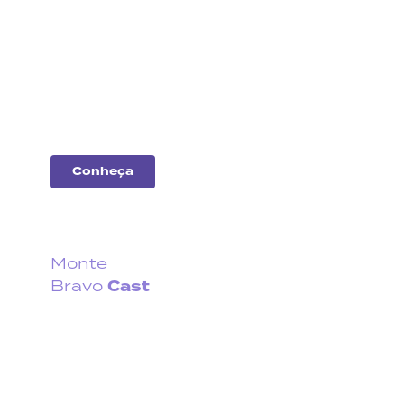
Análise
de
empresas
Entenda o desempenho
das principais
companhias do
mercado.
Conheça
Monte
Cast
Bravo
Fique por dentro do que
acontece no cenário
econômico no Brasil e no
exterior.