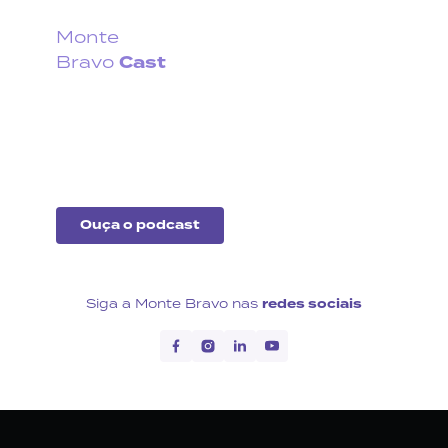
Monte
Cast
Bravo
Fique por dentro do que
acontece no cenário
econômico no Brasil e no
exterior.
Ouça o podcast
Siga a Monte Bravo nas
redes sociais