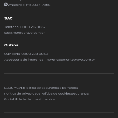
WhatsApp:
(11) 2394-7858
SAC
Telefone:
0800 715 8057
sac@montebravo.com.br
Outros
Ouvidoria:
0800 728 0053
Assessoria de imprensa imprensa@montebravo.com.br
B3
BSM
CVM
Política de segurança cibernética
Política de privacidade
Política de cookies
Segurança
Portabilidade de Investimentos