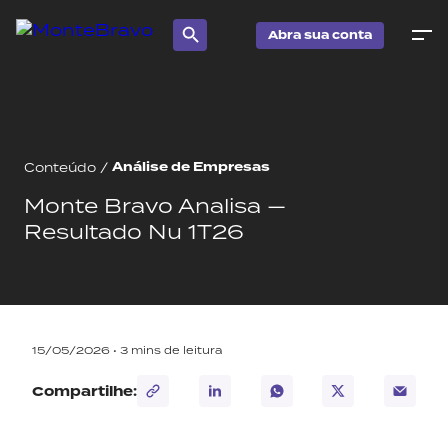
Abra sua conta
Análise de Empresas
Conteúdo
/
Monte Bravo Analisa —
Resultado Nu 1T26
15/05/2026 •
3
mins de leitura
Compartilhe: