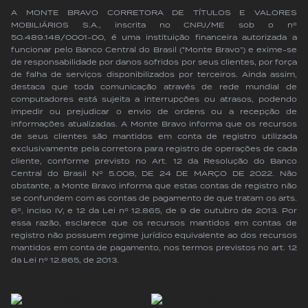
A MONTE BRAVO CORRETORA DE TÍTULOS E VALORES
MOBILIÁRIOS S.A., inscrita no CNPJ/ME sob o nº
50.489.148/0001-00, é uma instituição financeira autorizada a
funcionar pelo Banco Central do Brasil (“Monte Bravo”) e exime-se
de responsabilidade por danos sofridos por seus clientes, por força
de falha de serviços disponibilizados por terceiros. Ainda assim,
destaca que toda comunicação através de rede mundial de
computadores está sujeita a interrupções ou atrasos, podendo
impedir ou prejudicar o envio de ordens ou a recepção de
informações atualizadas. A Monte Bravo informa que os recursos
de seus clientes são mantidos em conta de registro utilizada
exclusivamente pela corretora para registro de operações de cada
cliente, conforme previsto no Art. 12 da Resolução do Banco
Central do Brasil Nº 5.008, DE 24 DE MARÇO DE 2022. Não
obstante, a Monte Bravo informa que estas contas de registro não
se confundem com as contas de pagamento de que tratam os arts.
6º, inciso IV, e 12 da Lei nº 12.865, de 9 de outubro de 2013. Por
essa razão, esclarece que os recursos mantidos em contas de
registro não possuem regime jurídico equivalente ao dos recursos
mantidos em conta de pagamento, nos termos previstos no art. 12
da Lei nº 12.865, de 2013.