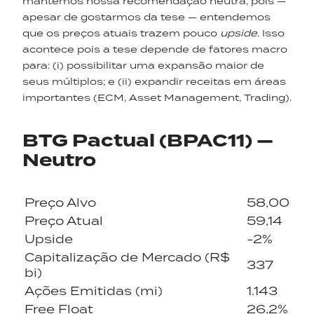
mantemos nossa recomendação neutra, pois —
apesar de gostarmos da tese — entendemos
que os preços atuais trazem pouco
upside
. Isso
acontece pois a tese depende de fatores macro
para: (i) possibilitar uma expansão maior de
seus múltiplos; e (ii) expandir receitas em áreas
importantes (ECM, Asset Management, Trading).
BTG Pactual (BPAC11) —
Neutro
Preço Alvo
58,00
Preço Atual
59,14
Upside
-2%
Capitalização de Mercado (R$
337
bi)
Ações Emitidas (mi)
1.143
Free Float
26,2%