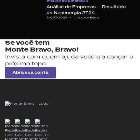
Análise de Empresas
Análise de Empresas — Resultado
da Neoenergia 2T24
24/07/2024 •
< 1
minuto de leitura
Se você tem
Monte Bravo,
Bravo!
Invista com quem ajuda você a alcançar o
próximo topo.
Abra sua conta