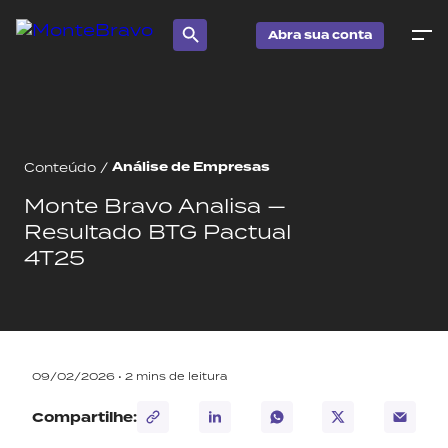
Abra sua conta
Análise de Empresas
Conteúdo
/
Monte Bravo Analisa —
Resultado BTG Pactual
4T25
09/02/2026 •
2
mins de leitura
Compartilhe: