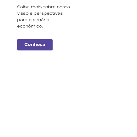
Saiba mais sobre nossa
visão e perspectivas
para o cenário
econômico.
Conheça
Carteiras
Monte Bravo
Conheça a nossa
seleção de ações e