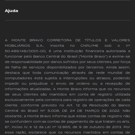
Ajuda
A MONTE BRAVO CORRETORA DE TÍTULOS E VALORES
MOBILIÁRIOS S.A., inscrita no CNPJ/ME sob o nº
50.489.148/0001-00, é uma instituição financeira autorizada a
funcionar pelo Banco Central do Brasil (“Monte Bravo”) e exime-se
de responsabilidade por danos sofridos por seus clientes, por força
de falha de serviços disponibilizados por terceiros. Ainda assim,
destaca que toda comunicação através de rede mundial de
computadores está sujeita a interrupções ou atrasos, podendo
impedir ou prejudicar o envio de ordens ou a recepção de
informações atualizadas. A Monte Bravo informa que os recursos
de seus clientes são mantidos em conta de registro utilizada
exclusivamente pela corretora para registro de operações de cada
cliente, conforme previsto no Art. 12 da Resolução do Banco
Central do Brasil Nº 5.008, DE 24 DE MARÇO DE 2022. Não
obstante, a Monte Bravo informa que estas contas de registro não
se confundem com as contas de pagamento de que tratam os arts.
6º, inciso IV, e 12 da Lei nº 12.865, de 9 de outubro de 2013. Por
essa razão, esclarece que os recursos mantidos em contas de