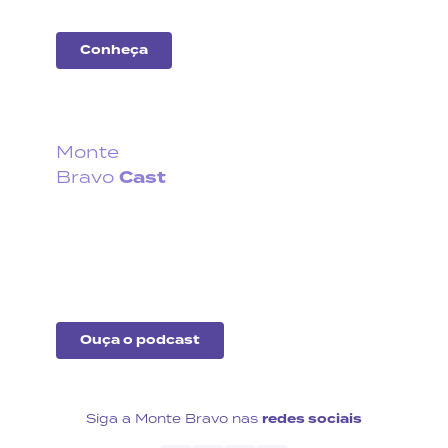
Conheça
Monte
Cast
Bravo
Fique por dentro do que
acontece no cenário
econômico no Brasil e no
exterior.
Ouça o podcast
Siga a Monte Bravo nas
redes sociais