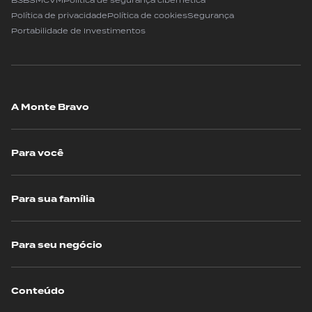
B3
BSM
CVM
Política de segurança cibernética
Política de privacidade
Política de cookies
Segurança
Portabilidade de Investimentos
A Monte Bravo
Para você
Para sua família
Para seu negócio
Conteúdo