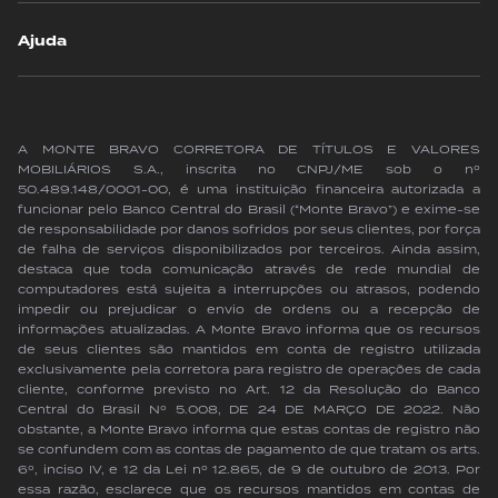
Ajuda
A MONTE BRAVO CORRETORA DE TÍTULOS E VALORES
MOBILIÁRIOS S.A., inscrita no CNPJ/ME sob o nº
50.489.148/0001-00, é uma instituição financeira autorizada a
funcionar pelo Banco Central do Brasil (“Monte Bravo”) e exime-se
de responsabilidade por danos sofridos por seus clientes, por força
de falha de serviços disponibilizados por terceiros. Ainda assim,
destaca que toda comunicação através de rede mundial de
computadores está sujeita a interrupções ou atrasos, podendo
impedir ou prejudicar o envio de ordens ou a recepção de
informações atualizadas. A Monte Bravo informa que os recursos
de seus clientes são mantidos em conta de registro utilizada
exclusivamente pela corretora para registro de operações de cada
cliente, conforme previsto no Art. 12 da Resolução do Banco
Central do Brasil Nº 5.008, DE 24 DE MARÇO DE 2022. Não
obstante, a Monte Bravo informa que estas contas de registro não
se confundem com as contas de pagamento de que tratam os arts.
6º, inciso IV, e 12 da Lei nº 12.865, de 9 de outubro de 2013. Por
essa razão, esclarece que os recursos mantidos em contas de