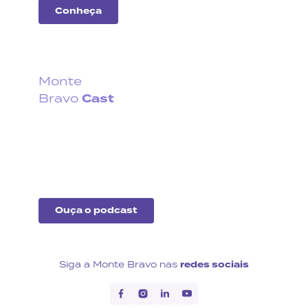
Conheça
Monte
Cast
Bravo
Fique por dentro do que
acontece no cenário
econômico no Brasil e no
exterior.
Ouça o podcast
Siga a Monte Bravo nas
redes sociais