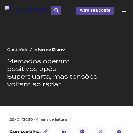
Abra sua conta
Informe Diário
Conteúdo
/
Mercados operam
positivos após
Superquarta, mas tensões
voltam ao radar
29/01/2026 •
4
mins de leitura
Compartilhe: