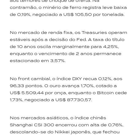
aos temores de choque de oferta. Na
contramão, o minério de ferro registra leve baixa
de 0,19%, negociado a US$ 105,50 por tonelada.
No mercado de renda fixa, os Treasuries operam
estáveis após a decisão do Fed. A taxa do título
de 10 anos oscila marginalmente para 4,25%,
enquanto o vencimento de 2 anos permanece
estacionado em 3,57%.
No front cambial, o índice DXY recua 0,12%, aos
96,33 pontos. O ouro avança 1,70%, cotado a
US$ 5.509,44 por onça, enquanto o Bitcoin cede
1,73%, negociado a US$ 87.730,57.
Nos mercados asiáticos, o índice chinês
Shanghai CSI 300 encerrou com alta de 0,76%,
descolando-se do Nikkei japonês, que fechou