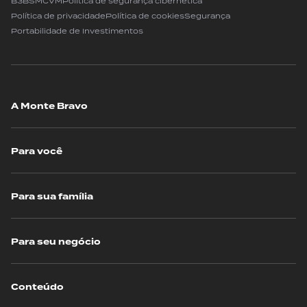
B3
BSM
CVM
Política de segurança cibernética
Política de privacidade
Política de cookies
Segurança
Portabilidade de Investimentos
A Monte Bravo
Para você
Para sua família
Para seu negócio
Conteúdo