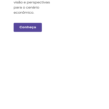
visão e perspectivas
para o cenário
econômico.
Conheça
Carteiras
Monte Bravo
Conheça a nossa
seleção de ações e
fundos imobiliários para