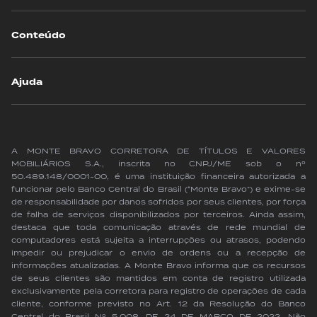
Conteúdo
Ajuda
A MONTE BRAVO CORRETORA DE TÍTULOS E VALORES
MOBILIÁRIOS S.A., inscrita no CNPJ/ME sob o nº
50.489.148/0001-00, é uma instituição financeira autorizada a
funcionar pelo Banco Central do Brasil (“Monte Bravo”) e exime-se
de responsabilidade por danos sofridos por seus clientes, por força
de falha de serviços disponibilizados por terceiros. Ainda assim,
destaca que toda comunicação através de rede mundial de
computadores está sujeita a interrupções ou atrasos, podendo
impedir ou prejudicar o envio de ordens ou a recepção de
informações atualizadas. A Monte Bravo informa que os recursos
de seus clientes são mantidos em conta de registro utilizada
exclusivamente pela corretora para registro de operações de cada
cliente, conforme previsto no Art. 12 da Resolução do Banco
Central do Brasil Nº 5.008, DE 24 DE MARÇO DE 2022. Não