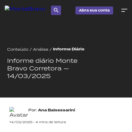
Abra sua conta
Informe Diário
Conteúdo
/
Análise
/
Informe diário Monte
Bravo Corretora —
14/03/2025
Por:
Ana Balsessarini
14/03/2025 •
4
mins de leitura