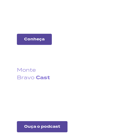
Entenda o desempenho
das principais
companhias do
mercado.
Conheça
Monte
Cast
Bravo
Fique por dentro do que
acontece no cenário
econômico no Brasil e no
exterior.
Ouça o podcast