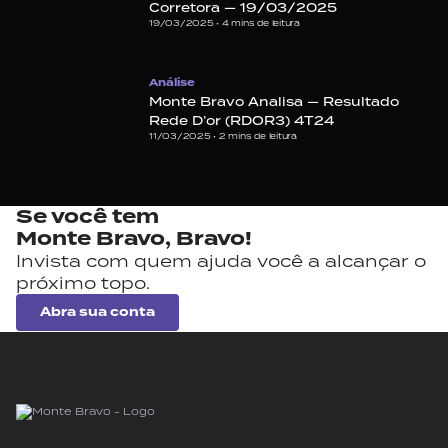
Corretora — 19/03/2025
19/03/2025 •
4
mins de leitura
Análise
Monte Bravo Analisa — Resultado
Rede D’or (RDOR3) 4T24
11/03/2025 •
2
mins de leitura
Se você tem
Monte Bravo,
Bravo!
Invista com quem ajuda você a alcançar o
próximo topo.
Abra sua conta