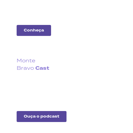
companhias do
mercado.
Conheça
Monte
Cast
Bravo
Fique por dentro do que
acontece no cenário
econômico no Brasil e no
exterior.
Ouça o podcast