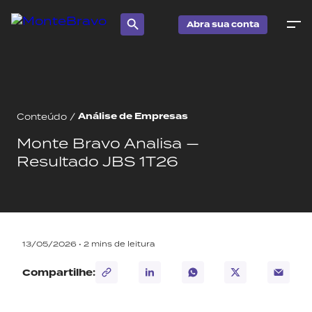
Abra sua conta
Análise de Empresas
Conteúdo
/
Monte Bravo Analisa —
Resultado JBS 1T26
13/05/2026 •
2
mins de leitura
Compartilhe: