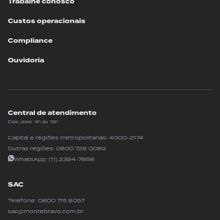
Trabalhe conosco
Custos operacionais
Compliance
Ouvidoria
Central de atendimento
Dias úteis: 9h às 18h
Capital e regiões metropolitanas:
4000-2174
Outras regiões:
0800 728 0089
WhatsApp:
(11) 2394-7858
SAC
Telefone:
0800 715 8057
sac@montebravo.com.br