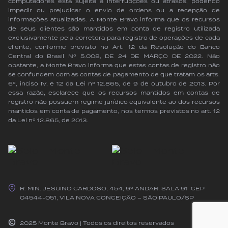
computadores está sujeita a interrupções ou atrasos, podendo
impedir ou prejudicar o envio de ordens ou a recepção de
informações atualizadas. A Monte Bravo informa que os recursos
de seus clientes são mantidos em conta de registro utilizada
exclusivamente pela corretora para registro de operações de cada
cliente, conforme previsto no Art. 12 da Resolução do Banco
Central do Brasil Nº 5.008, DE 24 DE MARÇO DE 2022. Não
obstante, a Monte Bravo informa que estas contas de registro não
se confundem com as contas de pagamento de que tratam os arts.
6º, inciso IV, e 12 da Lei nº 12.865, de 9 de outubro de 2013. Por
essa razão, esclarece que os recursos mantidos em contas de
registro não possuem regime jurídico equivalente ao dos recursos
mantidos em conta de pagamento, nos termos previstos no art. 12
da Lei nº 12.865, de 2013.
R. MIN. JESUINO CARDOSO, 454, 9º ANDAR, SALA 91 CEP
04544-051, VILA NOVA CONCEIÇÃO – SÃO PAULO/SP
2025 Monte Bravo | Todos os direitos reservados