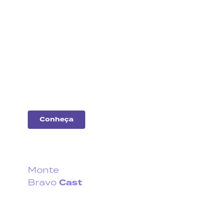
Análise
de
empresas
Entenda o desempenho
das principais
companhias do
mercado.
Conheça
Monte
Cast
Bravo
Fique por dentro do que
acontece no cenário