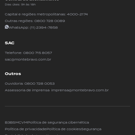
Dias úteis: 9h às 18h
Capital e regiões metropolitanas:
4000-2174
Outras regiões:
0800 728 0089
WhatsApp:
(11) 2394-7858
SAC
Telefone:
0800 715 8057
sac@montebravo.com.br
Outros
Ouvidoria:
0800 728 0053
Assessoria de imprensa imprensa@montebravo.com.br
B3
BSM
CVM
Política de segurança cibernética
Política de privacidade
Política de cookies
Segurança