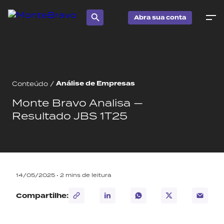
Abra sua conta
Análise de Empresas
Conteúdo
/
Monte Bravo Analisa —
Resultado JBS 1T25
14/05/2025 •
2
mins de leitura
Compartilhe: