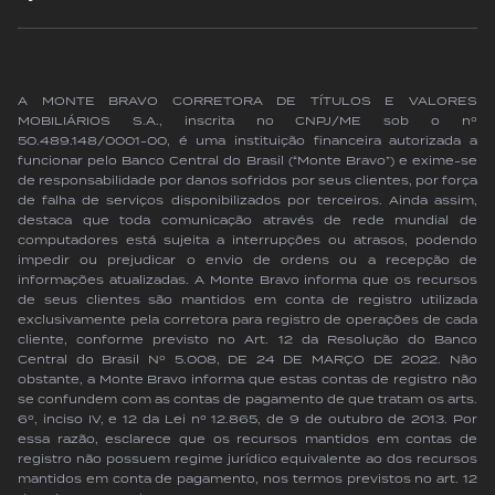
A MONTE BRAVO CORRETORA DE TÍTULOS E VALORES
MOBILIÁRIOS S.A., inscrita no CNPJ/ME sob o nº
50.489.148/0001-00, é uma instituição financeira autorizada a
funcionar pelo Banco Central do Brasil (“Monte Bravo”) e exime-se
de responsabilidade por danos sofridos por seus clientes, por força
de falha de serviços disponibilizados por terceiros. Ainda assim,
destaca que toda comunicação através de rede mundial de
computadores está sujeita a interrupções ou atrasos, podendo
impedir ou prejudicar o envio de ordens ou a recepção de
informações atualizadas. A Monte Bravo informa que os recursos
de seus clientes são mantidos em conta de registro utilizada
exclusivamente pela corretora para registro de operações de cada
cliente, conforme previsto no Art. 12 da Resolução do Banco
Central do Brasil Nº 5.008, DE 24 DE MARÇO DE 2022. Não
obstante, a Monte Bravo informa que estas contas de registro não
se confundem com as contas de pagamento de que tratam os arts.
6º, inciso IV, e 12 da Lei nº 12.865, de 9 de outubro de 2013. Por
essa razão, esclarece que os recursos mantidos em contas de
registro não possuem regime jurídico equivalente ao dos recursos
mantidos em conta de pagamento, nos termos previstos no art. 12