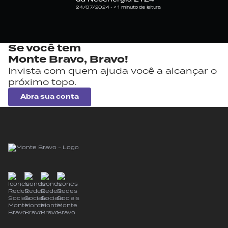
24/07/2024 •
< 1
minuto de leitura
Se você tem
Monte Bravo,
Bravo!
Invista com quem ajuda você a alcançar o
próximo topo.
Abra sua conta