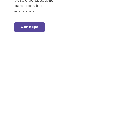
visão e perspectivas
para o cenário
econômico.
Conheça
Carteiras
Monte Bravo
Conheça a nossa
seleção de ações e
fundos imobiliários para
este mês.