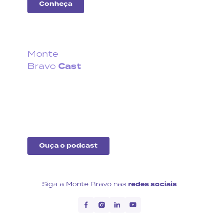
Conheça
Monte
Cast
Bravo
Fique por dentro do que
acontece no cenário
econômico no Brasil e no
exterior.
Ouça o podcast
Siga a Monte Bravo nas
redes sociais