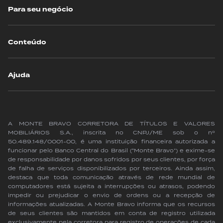
Para seu negócio
Conteúdo
Ajuda
A MONTE BRAVO CORRETORA DE TÍTULOS E VALORES
MOBILIÁRIOS S.A., inscrita no CNPJ/ME sob o nº
50.489.148/0001-00, é uma instituição financeira autorizada a
funcionar pelo Banco Central do Brasil (“Monte Bravo”) e exime-se
de responsabilidade por danos sofridos por seus clientes, por força
de falha de serviços disponibilizados por terceiros. Ainda assim,
destaca que toda comunicação através de rede mundial de
computadores está sujeita a interrupções ou atrasos, podendo
impedir ou prejudicar o envio de ordens ou a recepção de
informações atualizadas. A Monte Bravo informa que os recursos
de seus clientes são mantidos em conta de registro utilizada
exclusivamente pela corretora para registro de operações de cada