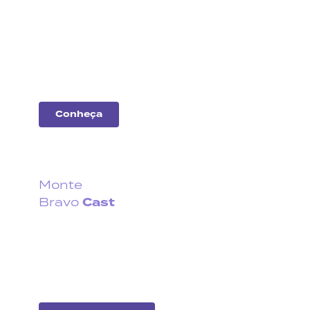
empresas
Entenda o desempenho
das principais
companhias do
mercado.
Conheça
Monte
Cast
Bravo
Fique por dentro do que
acontece no cenário
econômico no Brasil e no
exterior.