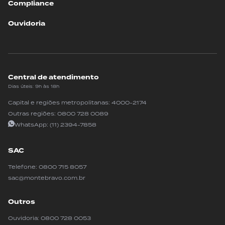
Compliance
Ouvidoria
Central de atendimento
Dias úteis: 9h às 18h
Capital e regiões metropolitanas:
4000-2174
Outras regiões:
0800 728 0089
WhatsApp:
(11) 2394-7858
SAC
Telefone:
0800 715 8057
sac@montebravo.com.br
Outros
Ouvidoria:
0800 728 0053