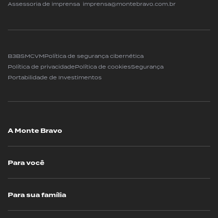
Assessoria de imprensa imprensa@montebravo.com.br
B3
BSM
CVM
Política de segurança cibernética
Política de privacidade
Política de cookies
Segurança
Portabilidade de Investimentos
A Monte Bravo
Para você
Para sua família