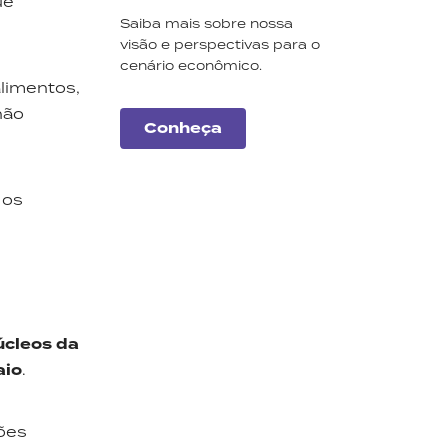
ue
Saiba mais sobre nossa
visão e perspectivas para o
cenário econômico.
alimentos,
não
Conheça
 os
úcleos da
Carteiras
aio
.
Monte Bravo
Conheça a nossa seleção
ções
de ações e fundos