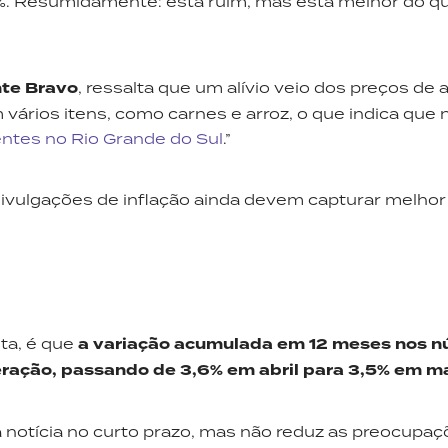
%. Resumidamente: está ruim, mas está melhor do q
te Bravo
, ressalta que um alívio veio dos preços de 
vários itens, como carnes e arroz, o que indica que 
ntes no Rio Grande do Sul
.”
ivulgações de inflação ainda devem capturar melhor
ta, é que
a variação acumulada em 12 meses nos n
eração, passando de 3,6% em abril para 3,5% em m
 notícia no curto prazo, mas não reduz as preocupa