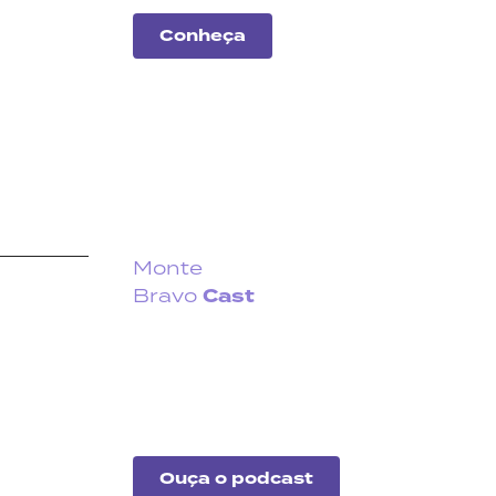
Conheça
Monte
Cast
Bravo
Fique por dentro do que
acontece no cenário
econômico no Brasil e no
exterior.
Ouça o podcast