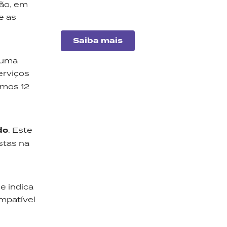
ção, em
imobiliários para este mês.
e as
Saiba mais
 uma
erviços
imos 12
do
. Este
stas na
Análise
de
empresas
e indica
Entenda o desempenho
mpatível
das principais companhias
do mercado.