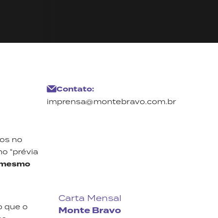
Contato:
imprensa@montebravo.com.br
ços no
mo “prévia
 mesmo
Carta Mensal
o que o
Monte Bravo