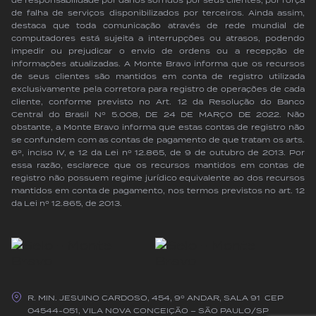
de responsabilidade por danos sofridos por seus clientes, por força
de falha de serviços disponibilizados por terceiros. Ainda assim,
destaca que toda comunicação através de rede mundial de
computadores está sujeita a interrupções ou atrasos, podendo
impedir ou prejudicar o envio de ordens ou a recepção de
informações atualizadas. A Monte Bravo informa que os recursos
de seus clientes são mantidos em conta de registro utilizada
exclusivamente pela corretora para registro de operações de cada
cliente, conforme previsto no Art. 12 da Resolução do Banco
Central do Brasil Nº 5.008, DE 24 DE MARÇO DE 2022. Não
obstante, a Monte Bravo informa que estas contas de registro não
se confundem com as contas de pagamento de que tratam os arts.
6º, inciso IV, e 12 da Lei nº 12.865, de 9 de outubro de 2013. Por
essa razão, esclarece que os recursos mantidos em contas de
registro não possuem regime jurídico equivalente ao dos recursos
mantidos em conta de pagamento, nos termos previstos no art. 12
da Lei nº 12.865, de 2013.
R. MIN. JESUINO CARDOSO, 454, 9º ANDAR, SALA 91 CEP
04544-051, VILA NOVA CONCEIÇÃO – SÃO PAULO/SP