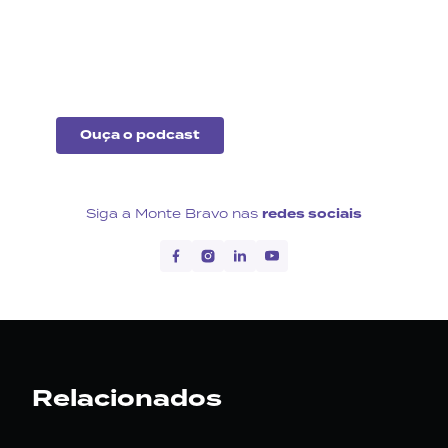
Fique por dentro do que
acontece no cenário
econômico no Brasil e no
exterior.
Ouça o podcast
Siga a Monte Bravo nas
redes sociais
Relacionados