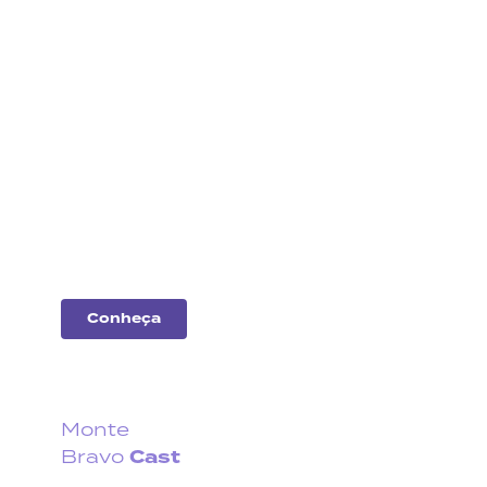
Análise
de
empresas
Entenda o desempenho
das principais
companhias do
mercado.
Conheça
Monte
Cast
Bravo