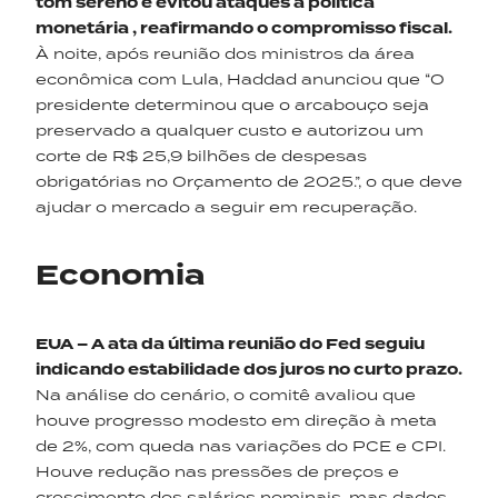
tom sereno e evitou ataques à política
monetária ,
reafirma
n
do
o compromisso fiscal.
À noite, após reunião dos ministros da área
econômica com Lula, Haddad anunciou que “O
presidente determinou que o arcabouço seja
preservado a qualquer custo e autorizou um
corte de R$ 25,9 bilhões de despesas
obrigatórias no Orçamento de 2025.”, o que deve
ajudar o mercado a seguir em recuperação.
Economia
EUA – A ata da última reunião do
F
ed
seguiu
indicando estabilidade dos juros no curto prazo.
Na análise do cenário, o comitê avaliou que
houve progresso modesto em direção à meta
de 2%, com queda nas variações do PCE e CPI.
Houve redução nas pressões de preços e
crescimento dos salários nominais, mas dados