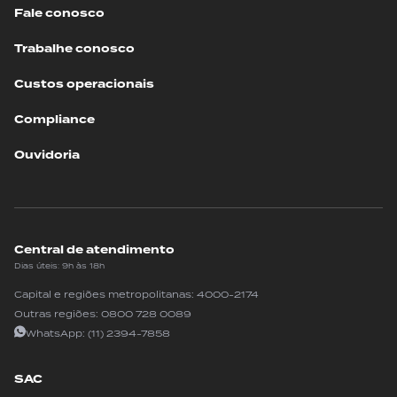
Fale conosco
Trabalhe conosco
Custos operacionais
Compliance
Ouvidoria
Central de atendimento
Dias úteis: 9h às 18h
Capital e regiões metropolitanas:
4000-2174
Outras regiões:
0800 728 0089
WhatsApp:
(11) 2394-7858
SAC