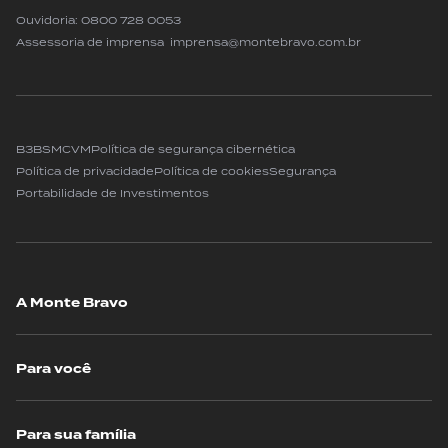
Ouvidoria:
0800 728 0053
Assessoria de imprensa imprensa@montebravo.com.br
B3
BSM
CVM
Política de segurança cibernética
Política de privacidade
Política de cookies
Segurança
Portabilidade de Investimentos
A Monte Bravo
Para você
Para sua família