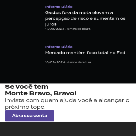
Informe Diário
Gastos fora da meta elevam a
percepção de risco e aumentam os
juros
17/09/2024 •
4
mins de leitura
Informe Diário
Mercado mantém foco total no Fed
18/09/2024 •
4
mins de leitura
Se você tem
Monte Bravo,
Bravo!
Invista com quem ajuda você a alcançar o
próximo topo.
Abra sua conta