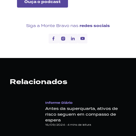
Ouça o podcast
Siga a Monte Bravo nas
redes sociais
Relacionados
Informe Diário
Antes da superquarta, ativos de
risco seguem em compasso de
espera
16/09/2024 •
4
mins de leitura