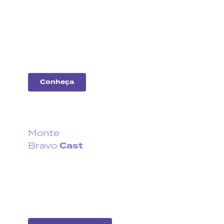
empresas
Entenda o desempenho
das principais
companhias do
mercado.
Conheça
Monte
Cast
Bravo
Fique por dentro do que
acontece no cenário
econômico no Brasil e no
exterior.