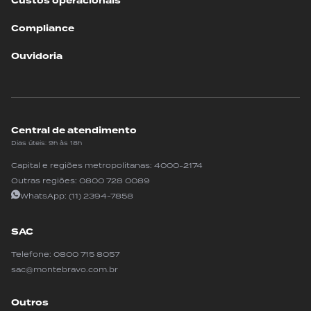
Custos operacionais
Compliance
Ouvidoria
Central de atendimento
Dias úteis: 9h às 18h
Capital e regiões metropolitanas:
4000-2174
Outras regiões:
0800 728 0089
WhatsApp:
(11) 2394-7858
SAC
Telefone:
0800 715 8057
sac@montebravo.com.br
Outros