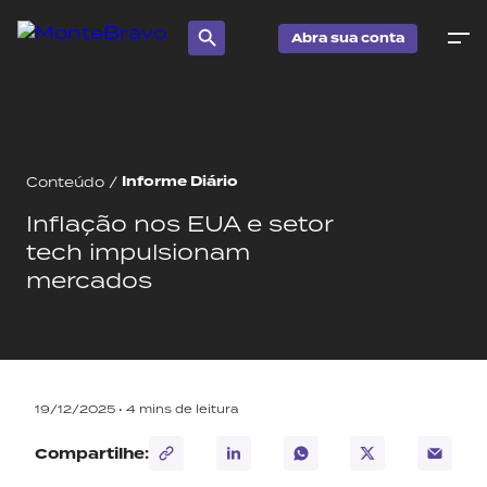
Abra sua conta
Informe Diário
Conteúdo
/
Inflação nos EUA e setor
tech impulsionam
mercados
19/12/2025 •
4
mins de leitura
Compartilhe: