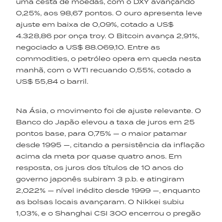
uma cesta de moedas, com o DXY avançando
0,25%, aos 98,67 pontos. O ouro apresenta leve
ajuste em baixa de 0,09%, cotado a US$
4.328,86 por onça troy. O Bitcoin avança 2,91%,
negociado a US$ 88.069,10. Entre as
commodities, o petróleo opera em queda nesta
manhã, com o WTI recuando 0,55%, cotado a
US$ 55,84 o barril.
Na Ásia, o movimento foi de ajuste relevante. O
Banco do Japão elevou a taxa de juros em 25
pontos base, para 0,75% — o maior patamar
desde 1995 —, citando a persistência da inflação
acima da meta por quase quatro anos. Em
resposta, os juros dos títulos de 10 anos do
governo japonês subiram 3 p.b. e atingiram
2,022% — nível inédito desde 1999 —, enquanto
as bolsas locais avançaram. O Nikkei subiu
1,03%, e o Shanghai CSI 300 encerrou o pregão