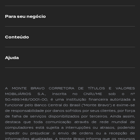
Para seu negócio
Conteúdo
Ajuda
A MONTE BRAVO CORRETORA DE TÍTULOS E VALORES
MOBILIÁRIOS S.A., inscrita no CNPJ/ME sob o nº
50.489.148/0001-00, é uma instituição financeira autorizada a
funcionar pelo Banco Central do Brasil (“Monte Bravo”) e exime-se
de responsabilidade por danos sofridos por seus clientes, por força
de falha de serviços disponibilizados por terceiros. Ainda assim,
destaca que toda comunicação através de rede mundial de
computadores está sujeita a interrupções ou atrasos, podendo
impedir ou prejudicar o envio de ordens ou a recepção de
informações atualizadas. A Monte Bravo informa que os recursos